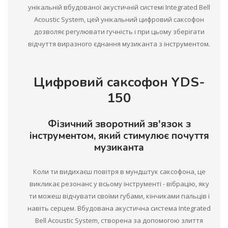
унікальній вбудованої акустичній системі Integrated Bell
Acoustic System, цей унікальний цифровий саксофон
дозволяє регулювати гучність і при цьому зберігати
відчуття виразного єднання музиканта з інструментом.
Цифровий саксофон YDS-
150
Фізичний зворотний зв'язок з
інструментом, який стимулює почуття
музиканта
Коли ти видихаєш повітря в мундштук саксофона, це
викликає резонанс у всьому інструменті - вібрацію, яку
ти можеш відчувати своїми губами, кінчиками пальців і
навіть серцем. Вбудована акустична система Integrated
Bell Acoustic System, створена за допомогою злиття