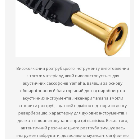
Високоякісний розтруб цього інструменту виготовлений
з того ж матеріалу, який використовується для
акустичних саксофонів Yamaha. Взявши за основу
обширні знання й багаторічний досвід виробництва
акустичних інструментів, інженери Yamaha змогли
створити розтруб, здатний відмінно відтворити довгу
реверберацію, характерну для духових інструментів, і
делікатні нюанси звучання при грі піанісімо. Більш того,
автентичний резонанс цього розтруба змушує весь
інструмент вібрувати, дозволяючи музикантові фізично