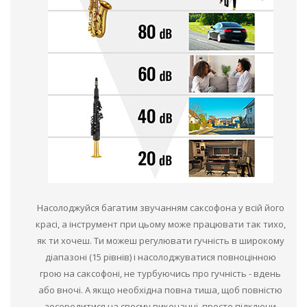
Насолоджуйся багатим звучанням саксофона у всій його
красі, а інструмент при цьому може працювати так тихо,
як ти хочеш. Ти можеш регулювати гучність в широкому
діапазоні (15 рівнів) і насолоджуватися повноцінною
грою на саксофоні, не турбуючись про гучність - вдень
або вночі. А якщо необхідна повна тиша, щоб повністю
зосередитися на своєму виконанні, просто підключи