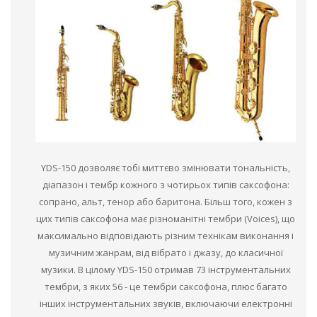
YDS-150 дозволяє тобі миттєво змінювати тональність,
діапазон і тембр кожного з чотирьох типів саксофона:
сопрано, альт, тенор або баритона. Більш того, кожен з
цих типів саксофона має різноманітні тембри (Voices), що
максимально відповідають різним технікам виконання і
музичним жанрам, від вібрато і джазу, до класичної
музики. В цілому YDS-150 отримав 73 інструментальних
тембри, з яких 56 - це тембри саксофона, плюс багато
інших інструментальних звуків, включаючи електронні