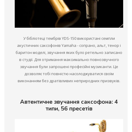
У бібліотеці тембрів YDS-150 використані семпли
акустичних саксофонів Yamaha - сопрано, альт, тенор і
баритон моделі, звучання яких було ретельно записано
в студії. Для отримання максимально повнозвучного
звучання були запрошені професійні музиканти. Це
дозволяє тобі повністю насолоджуватися своїм
виконанням без дратівливих неприродних призвуків.
Автентичне звучання саксофона: 4
типи, 56 пресетів