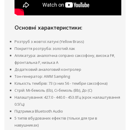
Основні характеристики:
Розтруб з жовтої латуні (Yellow Brass)
Покриття розтруба: золотий лак
Аплікатура: аналогічна сопрано саксофону, висока F#,
фронтальна F, низька A
Додатковий аналоговий контролер
Тон-генератор: AWM Sampling
Кількість тембрів: 73 (з них 56 - тембри саксофона)
Стрій: Мі-бемоль (Eb), Сі-бемоль (Bb), До (C)
Налаштування: 427.0 - 440.0 - 453.0Гц (крок налаштування
0.5Гц)
Підтримка Bluetooth Audio
5 типів вбудованих ефектів (тільки для гри в
навушниках)