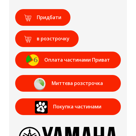
Придбати
в розстрочку
Оплата частинами Приват
Банк
Миттєва розстрочка
Приват Банк
Покупка частинами
МОНОБАНК