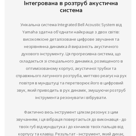
Інтегрована в розтруб акустична
система
Унікальна система Integrated Bell Acoustic System від
Yamaha здатна об'єднати найкраще з двох світів:
високоякісне деталізоване цифрове звучання та
незрівнянна динаміка й виразність акустичного
духового інструменту. Ця прогресивна система, що
складається зі спеціального динаміка, розміщеного в
оптимізованому корпусі, акустичної трубки та
справжнього латунного розтруба, миттєво реагує на рух
повітря в мундштуці та перетворює його в цифровий
звук, який приводить в рух динамік, змушуючи розтруб
інструмента резонувати і вібрувати.
Фактично весь інструмент цілком резонує з цим
звучанням, і ця вібрація повертається до виконавця - до
твоїх губ від мундштука і до кінчиків твоїх пальців від
корпусу та клавіш. Результат - інструмент, який дихає,