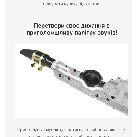
відчувати музику під час гри.
Перетвори своє дихання в
приголомшливу палітру звуків!
Просто дунь в мундштук, натисни потрібні клавіші - і ти
зможеш отримати ідеальний звук акустичного