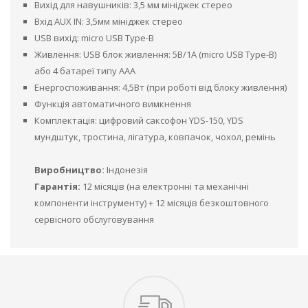
Вихід для навушників: 3,5 мм мініджек стерео
Вхід AUX IN: 3,5мм мініджек стерео
USB вихід: micro USB Type-B
Живлення: USB блок живлення: 5В/1A (micro USB Type-B)
або 4 батареї типу ААА
Енергоспоживання: 4,5Вт (при роботі від блоку живлення)
Функція автоматичного вимкнення
Комплектація: цифровий саксофон YDS-150, YDS
мундштук, тростина, лігатура, ковпачок, чохол, ремінь
Виробництво:
Індонезія
Гарантія:
12 місяців (на електронні та механічні
компоненти інструменту) + 12 місяців безкоштовного
сервісного обслуговування