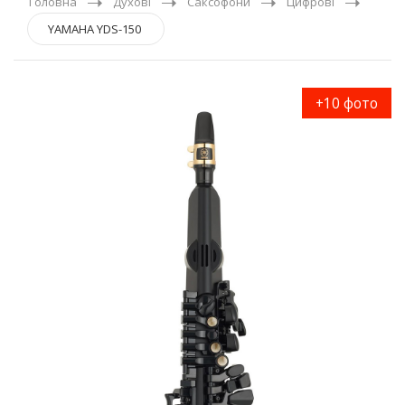
Головна
Духові
Саксофони
Цифрові
YAMAHA YDS-150
+10 фото