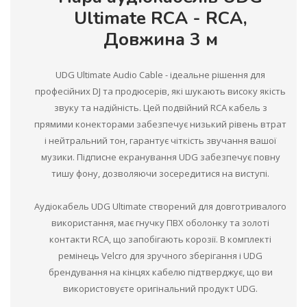
Ultimate RCA - RCA,
Довжина 3 м
UDG Ultimate Audio Cable - ідеальне рішення для
професійних DJ та продюсерів, які шукають високу якість
звуку та надійність. Цей подвійний RCA кабель з
прямими конекторами забезпечує низький рівень втрат
і нейтральний тон, гарантує чіткість звучання вашої
музики. Підписне екранування UDG забезпечує повну
тишу фону, дозволяючи зосередитися на виступі.
Аудіокабель UDG Ultimate створений для довготривалого
використання, має гнучку ПВХ оболонку та золоті
контакти RCA, що запобігають корозії. В комплекті
ремінець Velcro для зручного зберігання і UDG
брендування на кінцях кабелю підтверджує, що ви
використовуєте оригінальний продукт UDG.