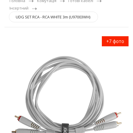
Головна
Комутація
Готові кабелі
Інсертний
UDG SET RCA - RCA WHITE 3m (U97003WH)
+7 фото