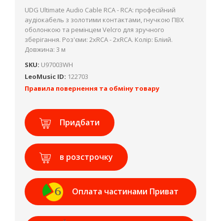
UDG Ultimate Audio Cable RCA - RCA: професійний
аудіокабель з золотими контактами, гнучкою ПВХ
оболонкою та ремінцем Velcro для зручного
зберігання. Роз'єми: 2хRCA - 2xRCA. Колір: Бліий.
Довжина: 3 м
SKU:
U97003WH
LeoMusic ID:
122703
Правила повернення та обміну товару
Придбати
в розстрочку
Оплата частинами Приват
Банк