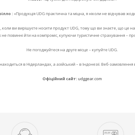
рілло :
«Продукція UDG практична та міцна, я ніколи не відчував жод
 коли ви вирішуєте носити продукт UDG, тому що ви знаєте, що це н
 не повинні йти на компроміс, купуючи туристичне страхування – пр
Не погоджуйтеся на друге місце – купуйте UDG.
аходиться в Нідерландах, а азійський – в Індонезії. Веб-замовлення 
Офіційний сайт:
udggear.com