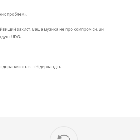
них проблем».
айвищий захист. Ваша музика не про компроміси. Ви
одукт UDG.
відправляються з Нідерландів.