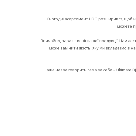
Сьогодні асортимент UDG розширився, щоб над
можете пр
Звичайно, зараз є копії нашої продукції. Нам ле
може замінити якість, яку ми вкладаємо в на
Наша назва говорить сама за себе – Ultimate 