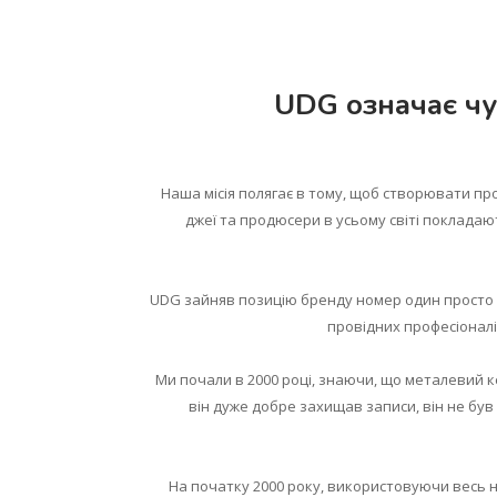
UDG означає чуд
Наша місія полягає в тому, щоб створювати прод
джеї та продюсери в усьому світі покладают
UDG зайняв позицію бренду номер один просто т
провідних професіоналі
Ми почали в 2000 році, знаючи, що металевий ке
він дуже добре захищав записи, він не бу
На початку 2000 року, використовуючи весь н