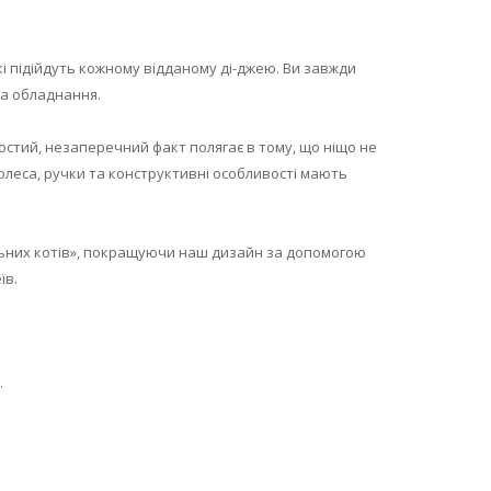
кі підійдуть кожному відданому ді-джею. Ви завжди
та обладнання.
ростий, незаперечний факт полягає в тому, що ніщо не
колеса, ручки та конструктивні особливості мають
альних котів», покращуючи наш дизайн за допомогою
їв.
.