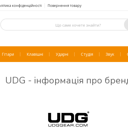
літика конфіденційності
Повернення товару
Гітари
Клавішні
Ударні
Студія
Звук
UDG - інформація про брен