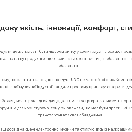
ову якість, інновації, комфорт, сти
укти досконалості, бути лідером ринку у своїй галузі та все ще предс
ься на нашу продукцію, щоб захистити свої інвестиції в обладнання, в
обладнання.
ому, що клієнти знають, що продукт UDG не має собі рівних. Компан
в світової музичної індустрії завдяки простому приводу: створити ід
йс для дисків громіздкий для діджеїв, має гострі краї, які можуть по
в зручним для користувача, тому ми вважали, що має бути простіший 
транспортувати своє обладнання.
аш досвід на сцені електронної музики та спілкуючись із найкращими