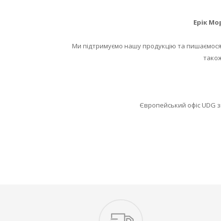
Ерік Мо
Ми підтримуємо нашу продукцію та пишаємося,
також
Європейський офіс UDG зн