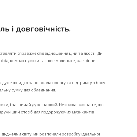
ль і довговічність.
тавляти справжнє співвідношення ціни та якості. Ді-
ініл, компакт-диски та інше маленьке, але цінне
ія дуже швидко завоювала повагу та підтримку з боку
еальну сумку для обладнання.
ранити, і зазвичай дуже важкий. Незважаючи на те, що
і зручніший спосіб для подорожуючих музикантів
 ді-джеями світу, ми розпочали розробку ідеальної