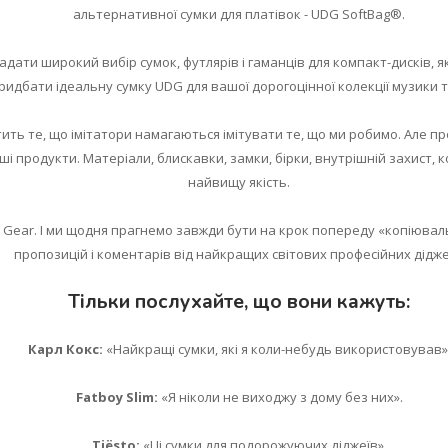
альтернативної сумки для платівок - UDG SoftBag®.
ати широкий вибір сумок, футлярів і гаманців для компакт-дисків, я
идбати ідеальну сумку UDG для вашої дорогоцінної колекції музики 
стить те, що імітатори намагаються імітувати те, що ми робимо. Але п
ші продукти. Матеріали, блискавки, замки, бірки, внутрішній захист, 
найвищу якість.
DJ Gear. І ми щодня прагнемо завжди бути на крок попереду «копіюв
пропозицій і коментарів від найкращих світових професійних дідже
Тільки послухайте, що вони кажуть:
Карл Кокс:
«Найкращі сумки, які я коли-небудь використовував»
Fatboy Slim:
«Я ніколи не виходжу з дому без них».
Tiësto:
«Ці сумки для подорожуючих діджеїв».