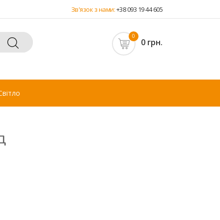
Зв'язок з нами:
+38 093 19 44 605
0
0 грн.
Світло
д