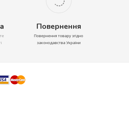
а
Повернення
те
Повернення товару згідно
і
законодавства України