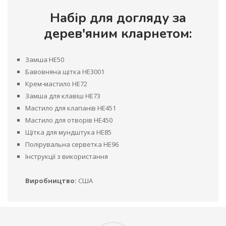
Набір для догляду за
дерев'яним кларнетом:
Замша HE50
Бавовняна щітка HE3001
Крем-мастило HE72
Замша для клавіш HE73
Мастило для клапанів HE451
Мастило для отворів HE450
Щітка для мундштука HE85
Полірувальна серветка HE96
Інструкції з використання
Виробництво:
США