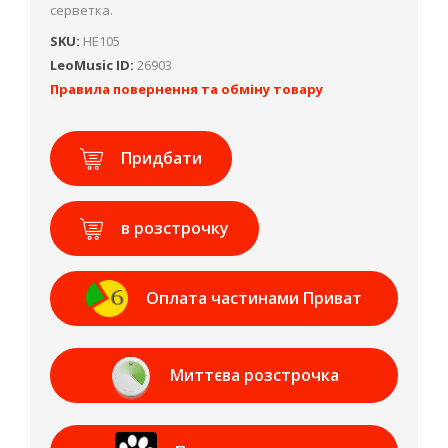
серветка.
SKU:
HE105
LeoMusic ID:
26903
Правила повернення та обміну товару
Придбати
в розстрочку
Оплата частинами Приват
Банк
Миттєва розстрочка
Приват Банк