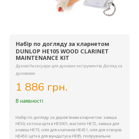
Набір по догляду за кларнетом
DUNLOP HE105 WOOD CLARINET
MAINTENANCE KIT
Духові/Аксесуари для духових інструментів Догляд за
духовими
1 886 грн.
В наявності
Набір по догляду за дерев'яним кларнетом: замша
HE50, котона щітка HE3001, мастило HE72, замша для
клавіш HE73, олія для клапанів HE451, олія для отворів
HE450, щітка для мундштука HE85, полірувальна