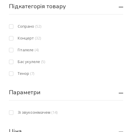
Підкатегорія товару
IBANEZ
(1)
CARPATHIAN
(1)
Сопрано
(52)
KALA
(16)
Концерт
(32)
CORDOBA
(3)
Гіталеле
(4)
Бас укулеле
(5)
Тенор
(7)
Параметри
Зі звукознімачем
(14)
Ціна