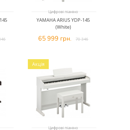
Цифрові піаніно
145
YAMAHA ARIUS YDP-145
(White)
65 999 грн.
346
70 346
Акція
Цифрові піаніно