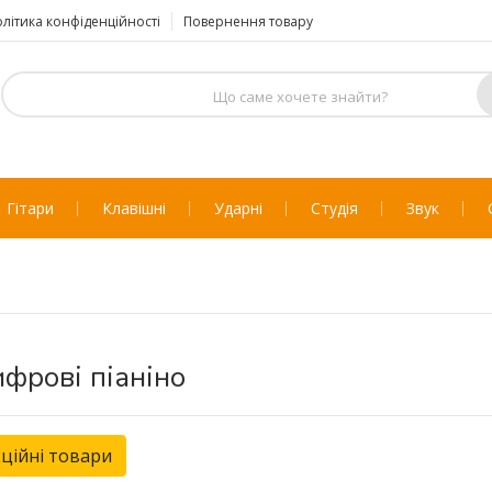
літика конфіденційності
Повернення товару
Гітари
Клавішні
Ударні
Студія
Звук
фрові піаніно
ційні товари