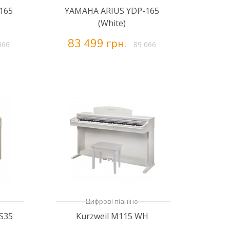
165
YAMAHA ARIUS YDP-165
(White)
83 499 грн.
066
89 066
Цифрові піаніно
S35
Kurzweil M115 WH