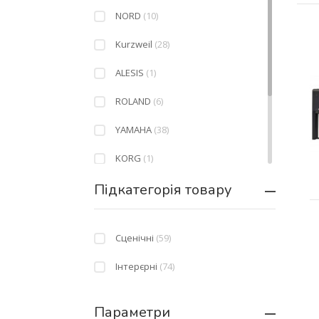
NORD
(10)
Kurzweil
(28)
ALESIS
(1)
ROLAND
(6)
YAMAHA
(38)
KORG
(1)
Підкатегорія товару
KAWAI
(6)
NOVATION
(1)
Сценічні
(59)
CASIO
(32)
Інтерєрні
(74)
Параметри