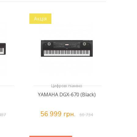
Акція
Цифрові піаніно
YAMAHA DGX-670 (Black)
56 999 грн.
487
60 734