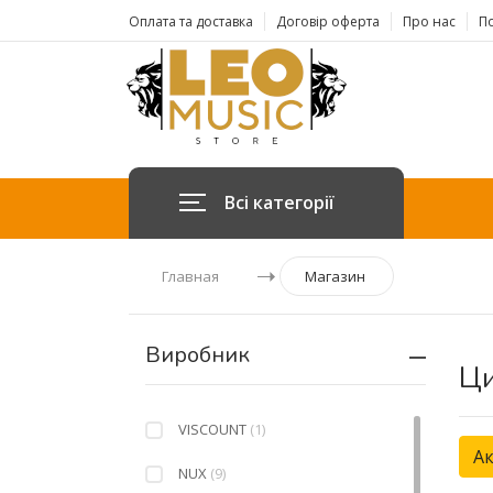
Оплата та доставка
Договір оферта
Про нас
По
Всі категорії
Главная
Магазин
Виробник
Ци
VISCOUNT
(1)
Ак
NUX
(9)