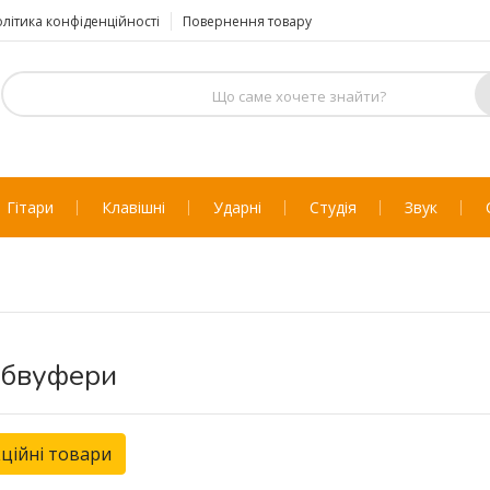
літика конфіденційності
Повернення товару
Гітари
Клавішні
Ударні
Студія
Звук
бвуфери
ційні товари