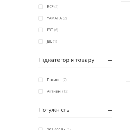
RCF
(2)
YAMAHA
(2)
FBT
(6)
JBL
(1)
Підкатегорія товару
Пасивні
(7)
Активні
(13)
Потужність
201-400 Вт
(1)