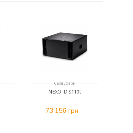
Сабвуфери
NEXO ID S110t
73 156 грн.