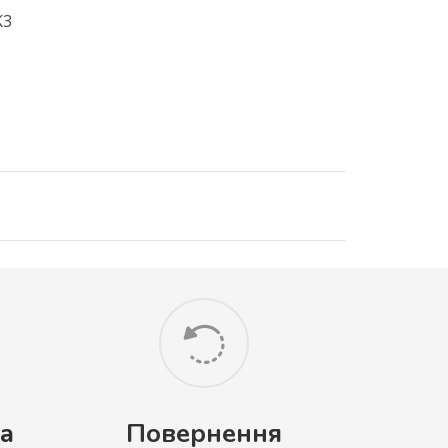
K3
а
Повернення