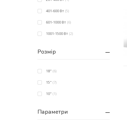
401-600 Вт
(5)
601-1000 Вт
(6)
1001-1500 Вт
(2)
Розмір
18"
(6)
15"
(7)
10"
(1)
Параметри