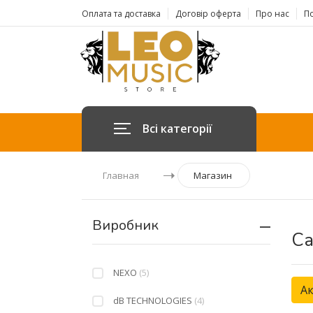
Оплата та доставка
Договір оферта
Про нас
По
Всі категорії
Главная
Магазин
Виробник
Са
NEXO
(5)
Ак
dB TECHNOLOGIES
(4)