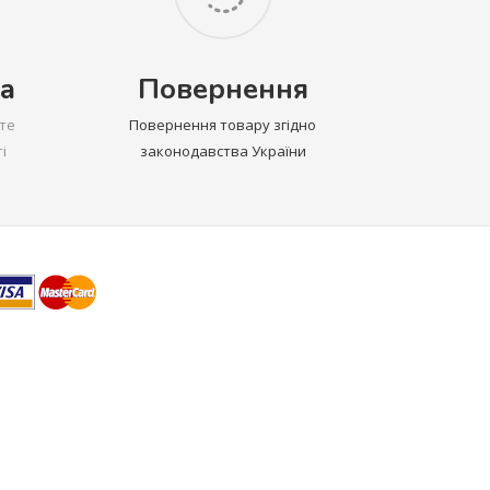
а
Повернення
те
Повернення товару згідно
і
законодавства України