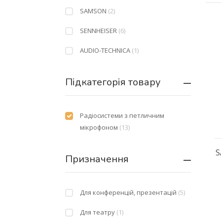
SAMSON
(2)
SENNHEISER
(6)
AUDIO-TECHNICA
(1)
Підкатегорія товару
Радіосистеми з петличним
мікрофоном
(13)
S
Призначення
Для конференцій, презентацій
(5)
Для театру
(1)