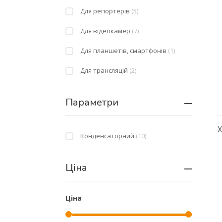
Для репортерів
(5)
Для відеокамер
(7)
Для планшетів, смартфонів
(1)
Для трансляцій
(2)
Параметри
X
Конденсаторний
(10)
Ціна
Ціна