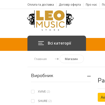
Оплата та доставка
Договір оферта
Про нас
По
Всі категорії
Главная
Магазин
Виробник
Ра
XVIVE
(2)
Ак
SHURE
(2)