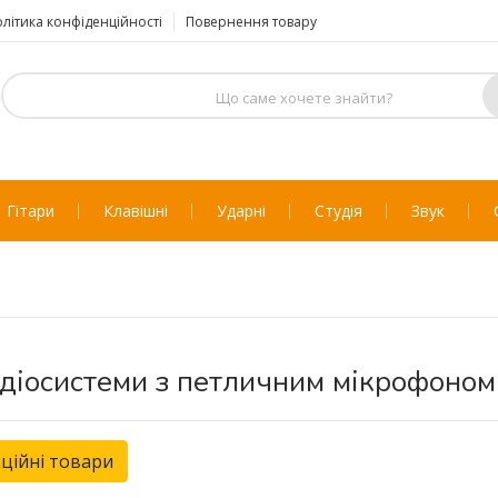
літика конфіденційності
Повернення товару
Гітари
Клавішні
Ударні
Студія
Звук
діосистеми з петличним мікрофоном
ційні товари