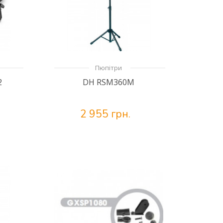
Пюпітри
2
DH RSM360M
2 955 грн.