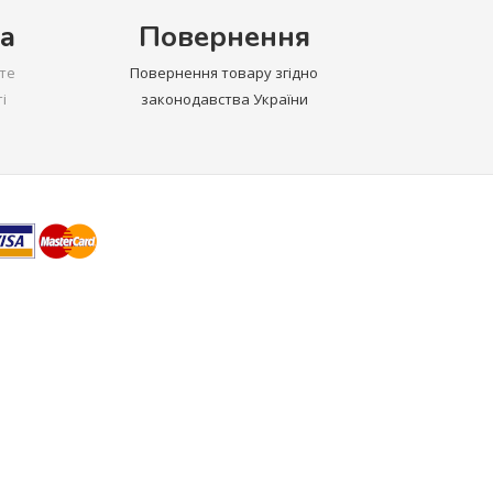
а
Повернення
те
Повернення товару згідно
і
законодавства України