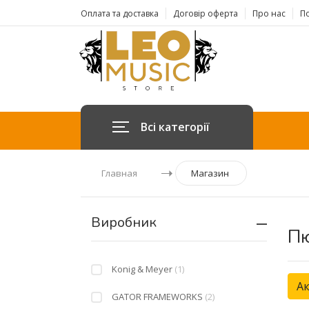
Оплата та доставка
Договір оферта
Про нас
По
Всі категорії
Главная
Магазин
Виробник
Пю
Konig & Meyer
(1)
Ак
GATOR FRAMEWORKS
(2)