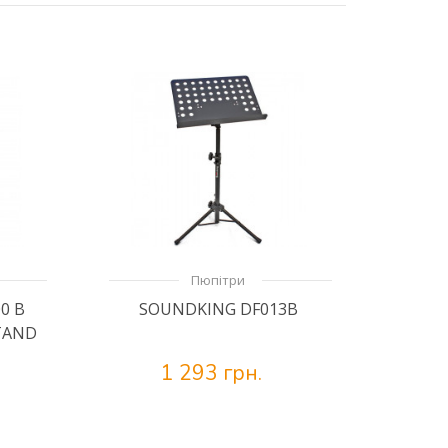
Пюпітри
0 B
SOUNDKING DF013B
TAND
1 293 грн.