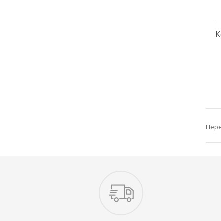
K
Пере