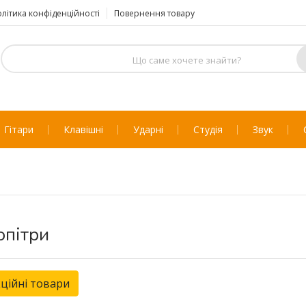
літика конфіденційності
Повернення товару
Гітари
Клавішні
Ударні
Студія
Звук
пітри
ційні товари