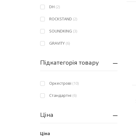
DH
(2)
ROCKSTAND
(2)
SOUNDKING
(3)
GRAVITY
(6)
Підкатегорія товару
Оркестрові
(10)
Стандартні
(6)
Ціна
Ціна