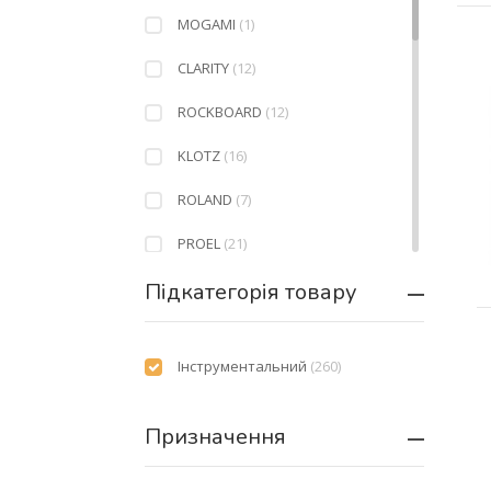
MOGAMI
(1)
CLARITY
(12)
ROCKBOARD
(12)
KLOTZ
(16)
ROLAND
(7)
PROEL
(21)
Підкатегорія товару
DH
(8)
BOSS
(6)
Інструментальний
(260)
ROCKCABLE
(21)
D`ADDARIO
(38)
Призначення
SOUNDKING
(2)