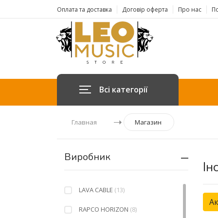
Оплата та доставка
Договір оферта
Про нас
По
Всі категорії
Главная
Магазин
Виробник
Ін
LAVA CABLE
(13)
Ак
RAPCO HORIZON
(8)