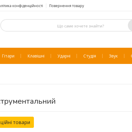
літика конфіденційності
Повернення товару
Гітари
Клавішні
Ударні
Студія
Звук
струментальний
ційні товари