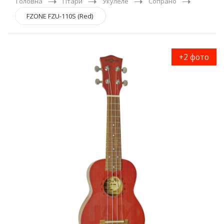
Головна
Гітари
Укулеле
Сопрано
FZONE FZU-110S (Red)
+2 фото