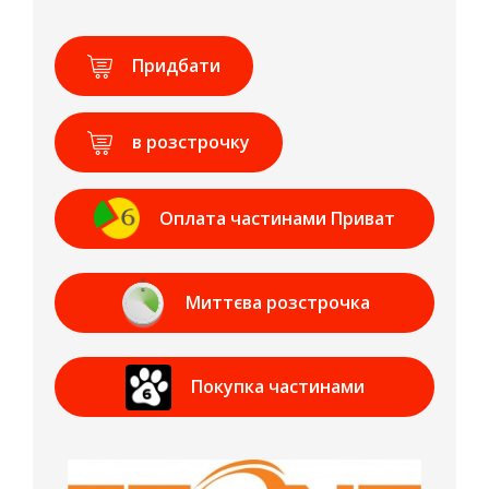
Придбати
в розстрочку
Оплата частинами Приват
Банк
Миттєва розстрочка
Приват Банк
Покупка частинами
МОНОБАНК