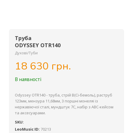
Труба
ODYSSEY OTR140
Духові/Туби
18 630 грн.
В наявності
Odyssey OTR140 - труба, стрій В(Сі-бемоль), раструб
123мм, мензура 11,68мм, 3 поршні монеляі із
нержавіючої сталі, мундштук 7С, набір з АВС-кейсом
та аксесуарами.
SKU:
LeoMusic ID:
70213