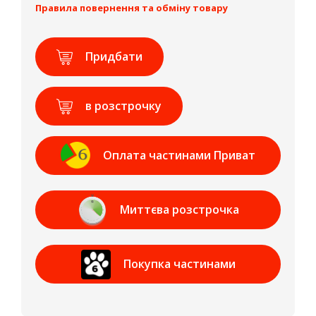
Правила повернення та обміну товару
Придбати
в розстрочку
Оплата частинами Приват
Банк
Миттєва розстрочка
Приват Банк
Покупка частинами
МОНОБАНК