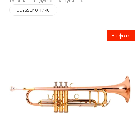
Головна
Духові
Туби
ODYSSEY OTR140
+2 фото