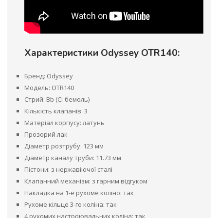
Характеристики Odyssey OTR140:
Бренд: Odyssey
Модель: OTR140
Стрий: Bb (Сі-бемоль)
Кількість клапанів: 3
Матеріал корпусу: латунь
Прозорий лак
Діаметр розтрубу: 123 мм
Діаметр каналу труби: 11.73 мм
Пістони: з нержавіючої сталі
Клапанний механізм: з гарним відгуком
Накладка на 1-е рухоме коліно: так
Рухоме кільце 3-го коліна: так
4 рухомих настроювальних коліна: так