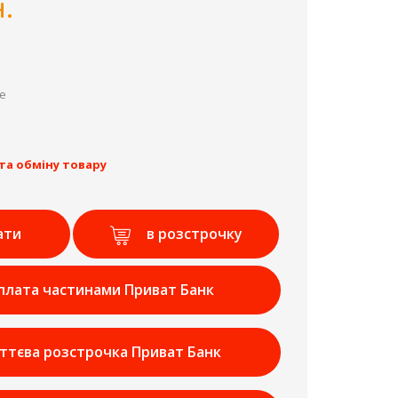
.
de
та обміну товару
ати
в розстрочку
плата частинами Приват Банк
ттєва розстрочка Приват Банк