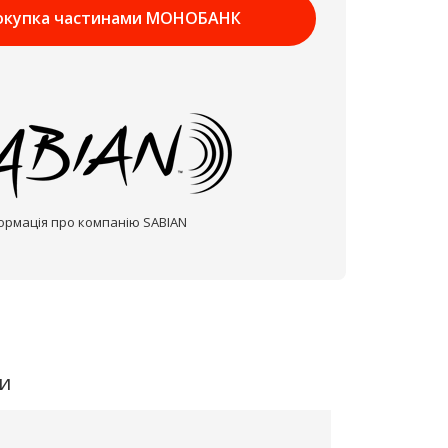
окупка частинами МОНОБАНК
ормація про компанію SABIAN
и