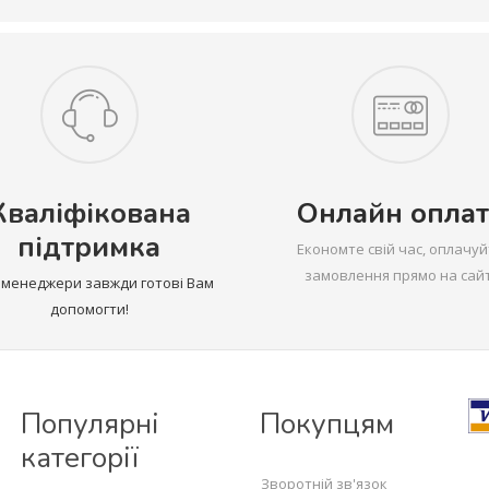
Кваліфікована
Онлайн оплат
підтримка
Економте свій час, оплачуй
замовлення прямо на сайт
 менеджери завжди готові Вам
допомогти!
Популярні
Покупцям
категорії
Зворотній зв'язок