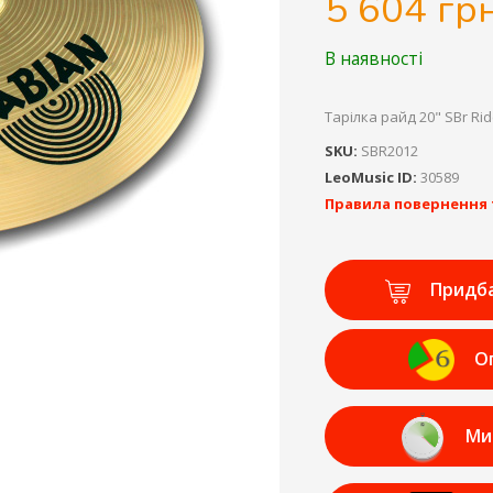
5 604 грн
В наявності
Тарілка райд 20" SBr Ri
SKU:
SBR2012
LeoMusic ID:
30589
Правила повернення 
Придб
О
Ми