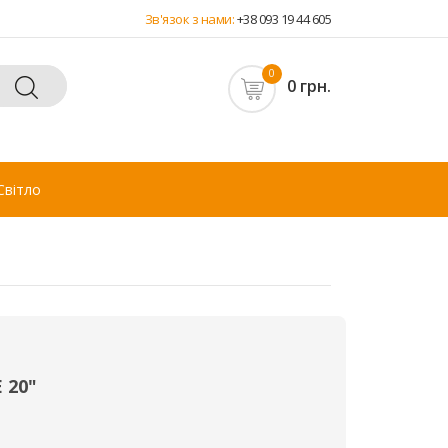
Зв'язок з нами:
+38 093 19 44 605
0
0 грн.
Світло
 20"