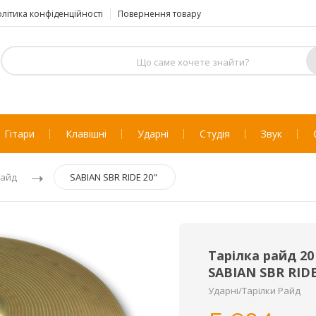
літика конфіденційності
Повернення товару
Гітари
Клавішні
Ударні
Студія
Звук
айд
SABIAN SBR RIDE 20"
Тарілка райд 20
SABIAN SBR RIDE
Ударні/Тарілки Райд