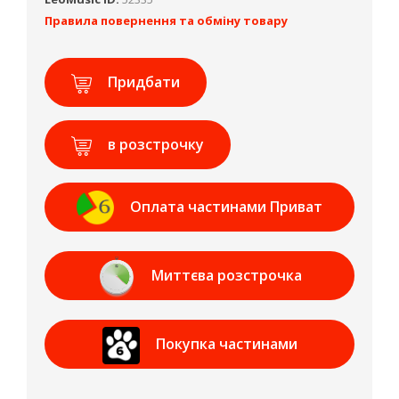
Правила повернення та обміну товару
Придбати
в розстрочку
Оплата частинами Приват
Банк
Миттєва розстрочка
Приват Банк
Покупка частинами
МОНОБАНК