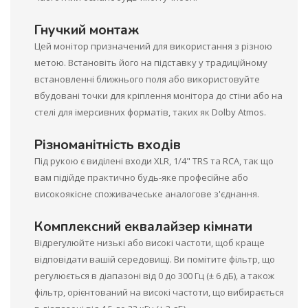
Гнучкий монтаж
Цей монітор призначений для використання з різною
метою. Встановіть його на підставку у традиційному
встановленні ближнього поля або використовуйте
вбудовані точки для кріплення монітора до стіни або на
стелі для імерсивних форматів, таких як Dolby Atmos.
Різноманітність входів
Під рукою є виділені входи XLR, 1/4" TRS та RCA, так що
вам підійде практично будь-яке професійне або
високоякісне споживачеське аналогове з'єднання.
Комплексний еквалайзер кімнати
Відрегулюйте низькі або високі частоти, щоб краще
відповідати вашій середовищі. Ви помітите фільтр, що
регулюється в діапазоні від 0 до 300 Гц (± 6 дБ), а також
фільтр, орієнтований на високі частоти, що вибирається