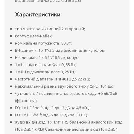
в діапазоні від 4.5 до 22 кГц (± 3 дБ).
Характеристики:
тип монітора: активний 2-сторонній;
корпус: Bass-Reflex;
номінальна потужність: 80 Вт;
ВЧ-динамік: 1 x 1”/2,5 см з алюмінієвим куполом;
НЧ-динамік: 1 x 6,5”/16,5 см, конус;
1 х НЧ-підсилювач: Клас D, 55 Вт;
1 х ВЧ підсилювач: клас D, 25 Вт;
частотний діапазон: від 40 Гц до 22 кГц;
максимальний рівень звукового тиску (SPL): 104 дБ;
чутливість / посилення аналогового входу: +6 дБ/0 дБ
(фіксована);
EQ 1 x HF Shelf: від -3 до +3 дБ за 4,5 кГц;
EQ 1 x LF Shelf: від -6 до +6 дБ за 300 Гц;
аудіо вхід/вихід: 1 x 1/4" TRS балансний аналоговий вхід
(10 кОм), 1 x XLR балансний аналоговий вхід (10 кОм), 1