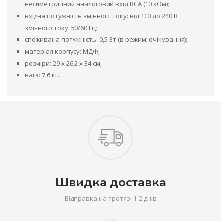
несиметричний аналоговий вхід RCA (10 кОм);
вхідна потужність змінного току: від 100 до 240 В
змінного току, 50/60 Гц;
споживана потужність: 0,5 Вт (в режимі очікування);
матеріал корпусу: МДФ;
розміри: 29 x 26,2 x 34 см;
вага: 7,6 кг.
Швидка доставка
Відправка на протязі 1-2 днів