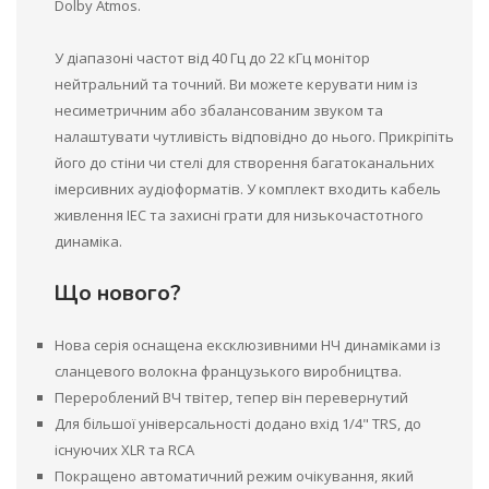
Dolby Atmos.
У діапазоні частот від 40 Гц до 22 кГц монітор
нейтральний та точний. Ви можете керувати ним із
несиметричним або збалансованим звуком та
налаштувати чутливість відповідно до нього. Прикріпіть
його до стіни чи стелі для створення багатоканальних
імерсивних аудіоформатів. У комплект входить кабель
живлення IEC та захисні грати для низькочастотного
динаміка.
Що нового?
Нова серія оснащена ексклюзивними НЧ динаміками із
сланцевого волокна французького виробництва.
Перероблений ВЧ твітер, тепер він перевернутий
Для більшої універсальності додано вхід 1/4" TRS, до
існуючих XLR та RCA
Покращено автоматичний режим очікування, який