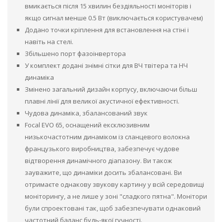
вмикається після 15 хвилин бездіяльності моніторів і
якщо сигнал менше 0.5 Вт (виключається користувачем)
Додано точки кріплення для встановлення на стіні і
навіть на стелі.
Збільшено порт фазоінвертора
У комплект додані знімні сітки для ВЧ твітера та НЧ
динаміка
Змінено загальний дизайн корпусу, включаючи більш
плавні лінії для великої акустичної ефективності.
Чудова динаміка, збалансований звук
Focal EVO 65, оснащений ексклюзивним
низькочастотним динаміком із сланцевого волокна
французького виробництва, забезпечує чудове
відтворення динамічного діапазону. Ви також
зауважите, що динаміки досить збалансовані. Ви
отримаєте однакову звукову картину у всій середовищі
моніторингу, а не лише у зоні "сладкого пятна". Монітори
були спроектовані так, щоб забезпечувати однаковий
частотний баланс будь-якої гучності.