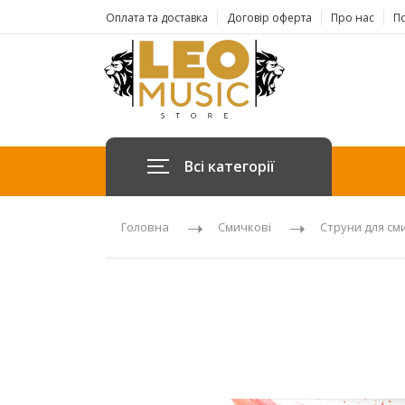
Оплата та доставка
Договір оферта
Про нас
По
Всі категорії
Головна
Смичкові
Струни для см