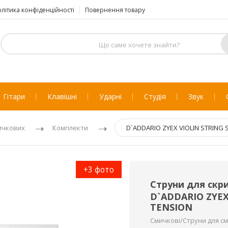
літика конфіденційності
Повернення товару
Гітари
Клавішні
Ударні
Студія
Звук
ичкових
Комплекти
D`ADDARIO ZYEX VIOLIN STRING 
+3 фото
Струни для скри
D`ADDARIO ZYEX
TENSION
Смичкові/Струни для с