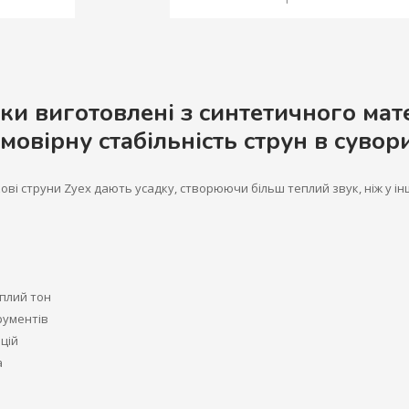
ки виготовлені з синтетичного мат
мовірну стабільність струн в суво
ові струни Zyex дають усадку, створюючи більш теплий звук, ніж у і
плий тон
рументів
цій
а