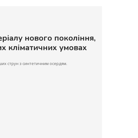
еріалу нового покоління,
рих кліматичних умовах
нших струн з синтетичним осердям.