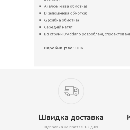
A (алюмінієва обмотка)
D (алюмінієва обмотка)
G (срібна обмотка)
Середній натяг
Всі струни D'Addario розроблені, спроектовані
Виробництво:
США
Швидка доставка
Відправка на протязі 1-2 днів