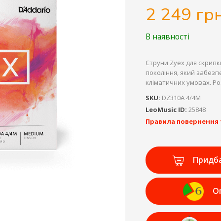
2 249 грн
В наявності
Струни Zyex для скрипк
покоління, який забезп
кліматичних умовах. Роз
SKU:
DZ310A 4/4M
LeoMusic ID:
25848
Правила повернення 
Придб
О