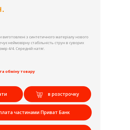
.
и виготовлені з синтетичного матеріалу нового
ечує неймовірну стабільність струн в суворих
мір 4/4. Середній натяг.
та обміну товару
ати
в розстрочку
плата частинами Приват Банк