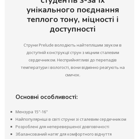
студентів з-за їх
унікального поєднання
теплого тону, міцності і
доступності
Струни Prelude володіють найтеплішим звуком в
доступній конструкції струн з міцним сталевим
сердечником. Несприйнятливі до перепадів
температури і вологості, вони відмінно реагують на
смичок.
Основні особливості:
Мензура 15"-16"
Найпопулярніші в світі струни зі сталевим сердечником
Розроблені для неперевершеної довговічності
Збалансований натяг для комфортного відчуття