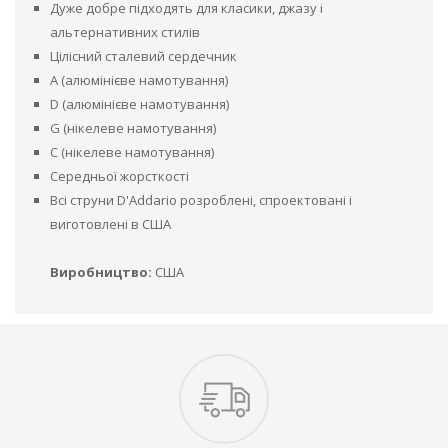
Дуже добре підходять для класики, джазу і
альтернативних стилів
Цілісний сталевий сердечник
A (алюмінієве намотування)
D (алюмінієве намотування)
G (нікелеве намотування)
C (нікелеве намотування)
Середньої жорсткості
Всі струни D'Addario розроблені, спроектовані і
виготовлені в США
Виробництво:
США