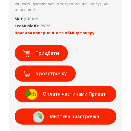
міцності і доступності. Мензура 15"-16". Середньої
жорсткості.
SKU:
J910 MM
LeoMusic ID:
25836
Правила повернення та обміну товару
Придбати
в розстрочку
Оплата частинами Приват
Банк
Миттєва розстрочка