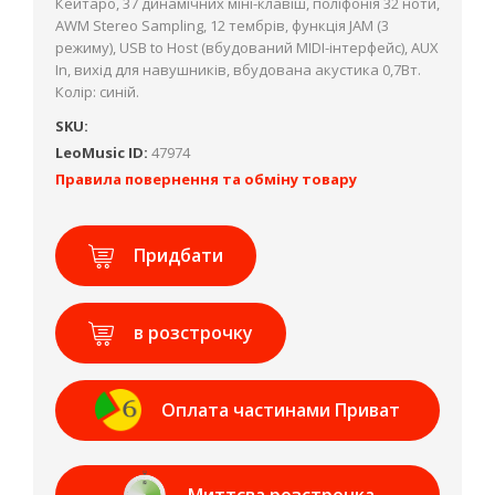
Кейтаро, 37 динамічних міні-клавіш, поліфонія 32 ноти,
AWM Stereo Sampling, 12 тембрів, функція JAM (3
режиму), USB to Host (вбудований MIDI-інтерфейс), AUX
In, вихід для навушників, вбудована акустика 0,7Вт.
Колір: синій.
SKU:
LeoMusic ID:
47974
Правила повернення та обміну товару
Придбати
в розстрочку
Оплата частинами Приват
Банк
Миттєва розстрочка