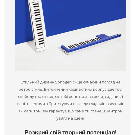
Стильний дизайн Sonogenic - це сучасний погляд на
ретро стиль. Витончений компактний корпус дає тобі
свободу грати так, як тобі хочеться - стоячи, сидячи... і
навіть лежачи :) Притягуючи погляди глядачів і слухачів
як магнітом, він гарантує, що саме ти станеш центром
уваги на сцені!
Розкрий свій творчий потенціал!