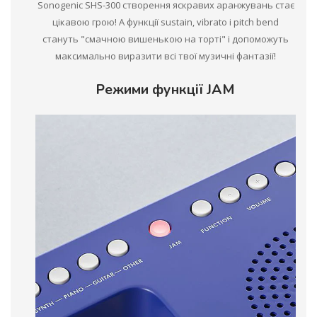
Sonogenic SHS-300 створення яскравих аранжувань стає
цікавою грою! А функції sustain, vibrato і pitch bend
стануть "смачною вишенькою на торті" і допоможуть
максимально виразити всі твої музичні фантазії!
Режими функції JAM