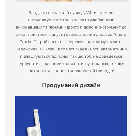
Завдяки спеціальній функції JAM ти зможеш
насолоджуватися грою разом з улюбленими
виконавцями та піснями. Просто підключи інструмент до
смарт пристрою, запусти безкоштовний додаток "Chord
Tracker" і грай під пісні, збережені на твоєму гаджеті.
Неважливо, які клавіші ти натискаєш - ноти автоматично
підлаштуються під пісню, так що тобі не доведеться
турбуватися про помилково натиснуті клавіші, техніку
виконання і знання тональностей і акордів!
Продуманий дизайн