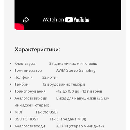
Характеристики:
Клавіатура
37 динамічних міні клавіш
Тон-генератор
AWM Stereo Sampling
Поліфонія
32 ноти
Тембри
12 вбудованих тембрів
Транспонування
-12 до 0, 0 до +12 півтонів
Аналогові виходи
Вихід для навушників (3,5 мм
миниджек, стерео)
MIDI
Так (по USB)
USB TO HOST
Так (Передача MIDI)
Аналогові входи
AUX IN (стерео миниджек)