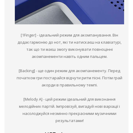
[1Finger] - ідеальний режим для акомпанування. Він
додає гармонію до нот, які ти натискаєш на клавіатурі,
так що ти маєш змогу виконувати повноцінні
акомпанементи навіть одним пальцем.
[Backing] - ще один режим для акомпанементу. Перед
початком гри постарайся відчути ритм пісні. Потім грай
акорди в правильному темпі.
[Melody A] - цей режим ідеальний для виконання
мелодійних партій. Імпровізуй, вигадуй нові варіації і
насолоджуйся незмінно прекрасними музичними
результатами!