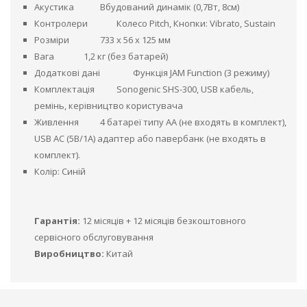
Акустика
Вбудований динамік (0,7Вт, 8см)
Контролери
Колесо Pitch, Кнопки: Vibrato, Sustain
Розміри
733 х 56 х 125 мм
Вага
1,2 кг (без батарей)
Додаткові дані
Функція JAM Function (3 режиму)
Комплектація
Sonogenic SHS-300, USB кабель,
ремінь, керівництво користувача
Живлення
4 батареї типу АА (не входять в комплект),
USB AC (5В/1А) адаптер або павербанк (не входять в
комплект).
Колір: Синій
Гарантія:
12 місяців + 12 місяців безкоштовного
сервісного обслуговування
Виробництво:
Китай