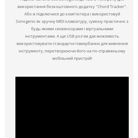
використання безкоштовного додатку "Chord Tracker".
Або ж підключися до комп'ютера і використовуй
Sonogenic як зручну MIDI клавіатуру, сумісну практично з
будь-якими секвенсорами і віртуальними
інструментами. А ще USB роз'єм дає можливість
використовувати стандартні павербанки для живлення
інструменту, перетворюючи його на по-справжньому
мобільний пристрій!