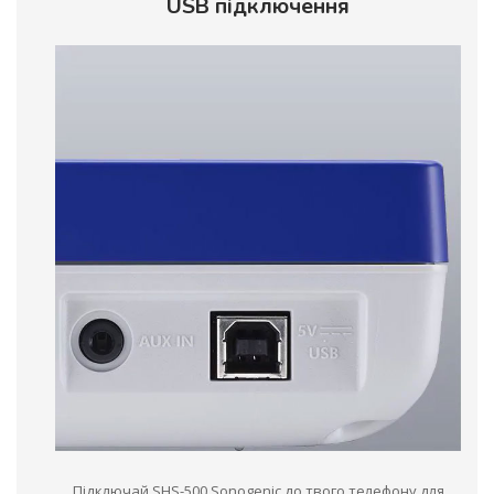
USB підключення
Підключай SHS-500 Sonogenic до твого телефону для