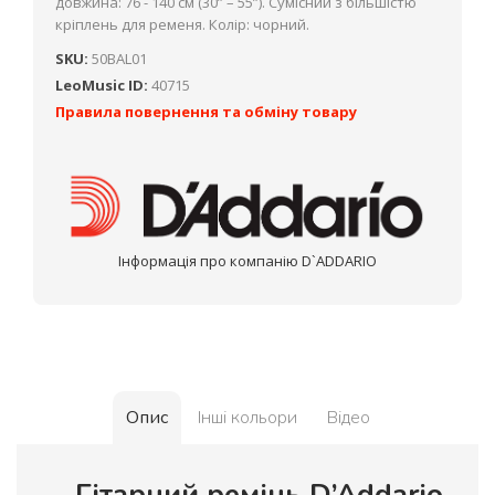
довжина: 76 - 140 см (30” – 55”). Сумісний з більшістю
кріплень для ременя. Колір: чорний.
SKU:
50BAL01
LeoMusic ID:
40715
Правила повернення та обміну товару
Інформація про компанію D`ADDARIO
Опис
Інші кольори
Відео
Гітарний ремінь D’Addario