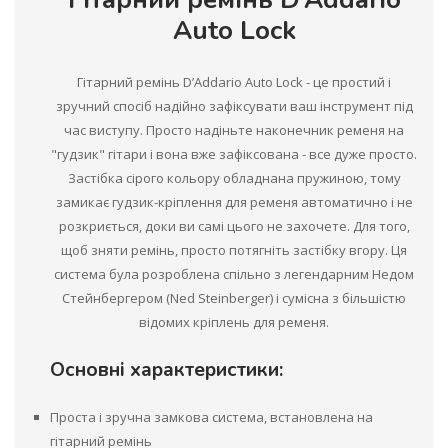
Auto Lock
Гітарний ремінь D’Addario Auto Lock - це простий і
зручний спосіб надійно зафіксувати ваш інструмент під
час виступу. Просто надіньте наконечник ременя на
"гудзик" гітари і вона вже зафіксована - все дуже просто.
Застібка сірого кольору обладнана пружиною, тому
замикає гудзик-кріплення для ременя автоматично і не
розкриється, доки ви самі цього не захочете. Для того,
щоб зняти ремінь, просто потягніть застібку вгору. Ця
система була розроблена спільно з легендарним Недом
Стейнбергером (Ned Steinberger) і сумісна з більшістю
відомих кріплень для ременя.
Основні характеристики:
Проста і зручна замкова система, встановлена ​​на
гітарний ремінь