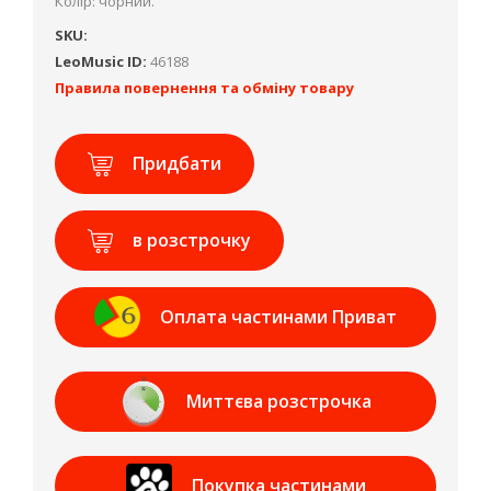
Колір: чорний.
SKU:
LeoMusic ID:
46188
Правила повернення та обміну товару
Придбати
в розстрочку
Оплата частинами Приват
Банк
Миттєва розстрочка
Приват Банк
Покупка частинами