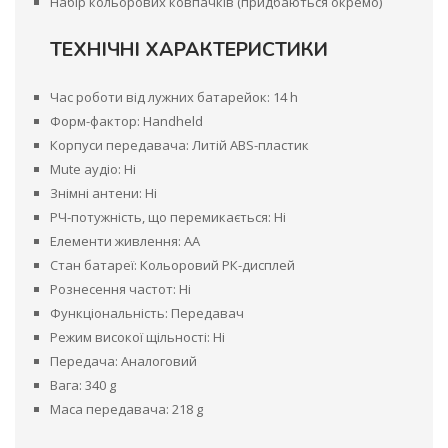
Набір кольорових ковпачків (придбаються окремо)
ТЕХНІЧНІ ХАРАКТЕРИСТИКИ
Час роботи від лужних батарейок: 14 h
Форм-фактор: Handheld
Корпуси передавача: Литій ABS-пластик
Mute аудіо: Ні
Знімні антени: Ні
РЧ-потужність, що перемикається: Ні
Елементи живлення: AA
Стан батареї: Кольоровий РК-дисплей
Рознесення частот: Ні
Функціональність: Передавач
Режим високої щільності: Ні
Передача: Аналоговий
Вага: 340 g
Маса передавача: 218 g