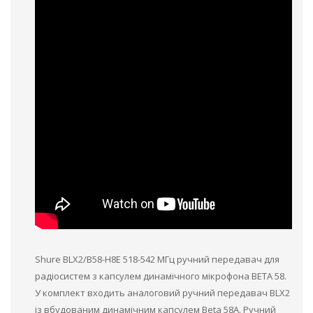
Shure BLX2/B58-H8E 518-542 МГц ручний передавач для
радіосистем з капсулем динамічного мікрофона BETA 58.
У комплект входить аналоговий ручний передавач BLX2
із вбудованим динамічним капсулем Beta 58A. Ручний