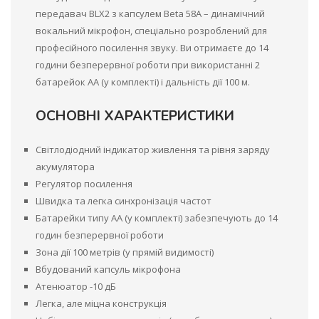
передавач BLX2 з капсулем Beta 58A – динамічний
вокальний мікрофон, спеціально розроблений для
професійного посилення звуку. Ви отримаєте до 14
години безперервної роботи при використанні 2
батарейок AA (у комплекті) і дальність дії 100 м.
ОСНОВНІ ХАРАКТЕРИСТИКИ
Світлодіодний індикатор живлення та рівня заряду
акумулятора
Регулятор посилення
Швидка та легка синхронізація частот
Батарейки типу АА (у комплекті) забезпечують до 14
годин безперервної роботи
Зона дії 100 метрів (у прямій видимості)
Вбудований капсуль мікрофона
Атенюатор -10 дБ
Легка, але міцна конструкція