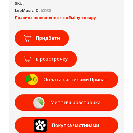
SKU:
LeoMusic ID:
60538
Правила повернення та обміну товару
Придбати
в розстрочку
Оплата частинами Приват
Банк
Миттєва розстрочка
Приват Банк
Покупка частинами