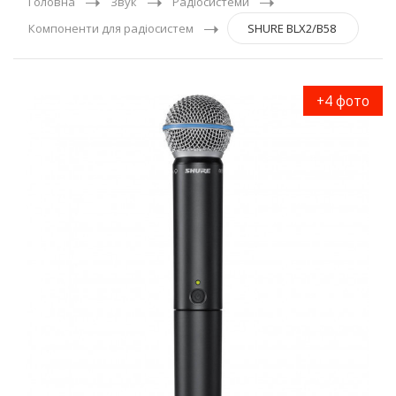
Головна
Звук
Радіосистеми
Компоненти для радіосистем
SHURE BLX2/B58
+4 фото