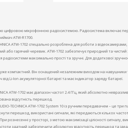
ою цифровою мікрофонною радіосистемою. Радіосистема включає п
риймач ATW-R1700.
HNICA ATW-1702 спеціально розроблена для роботи з відеокамерами
ий або гарячий черевик. ATW-1702 забезпечує природний та чистий з
 радіосистеми максимально прості та зручні. Для додаткової зручно
дуже компактний. Він оснащений незалежним виходом на навушники т
 від Li-Ion акумуляторної батареї та має індикатор заряду батареї.
CA ATW-1702 має діапазон частот 2.4 ГГц, який абсолютно невразливи
тована відсутність перешкод.
UDIO-TECHNICA ATW-1702 System 10 із ручним передавачем – це три па
кнути перешкод, використані сигнали, які передаються кількох част
При рознесенні у просторі, з метою максимізації цілісності сигналу, 
стоти здатний забезпечити абсолютну відсутність перешкод та ідеа