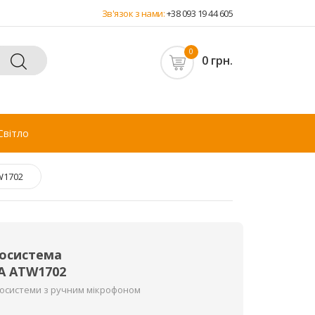
Зв'язок з нами:
+38 093 19 44 605
0
0 грн.
Світло
W1702
іосистема
A ATW1702
іосистеми з ручним мікрофоном