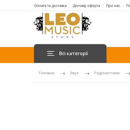
Оплата та доставка
Договір оферта
Про нас
По
Всі категорії
Головна
Звук
Радіосистеми