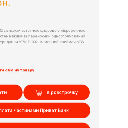
рн.
702 є високочастотною цифровою мікрофонною
истема включає переносний односпрямований
ередавач ATW-T1002 і камерний приймач ATW-
та обміну товару
ати
в розстрочку
плата частинами Приват Банк