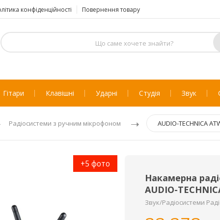
літика конфіденційності
Повернення товару
Гітари
Клавішні
Ударні
Студія
Звук
Радіосистеми з ручним мікрофоном
AUDIO-TECHNICA AT
+5 фото
Накамерна рад
AUDIO-TECHNIC
Звук/Радіосистеми Рад