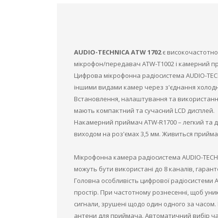
AUDIO-TECHNICA ATW 1702
є високочастотн
мікрофон/передавач ATW-T1002 і камерний п
Цифрова мікрофонна радіосистема AUDIO-TEC
іншими видами камер через з'єднання холодн
Встановлення, налаштування та використання
мають компактний та сучасний LCD дисплей.
Накамерний приймач ATW-R1700 – легкий та 
виходом на роз'ємах 3,5 мм. Живиться приймач
Мікрофонна камера радіосистема AUDIO-TECHNI
можуть бути використані до 8 каналів, гаран
Головна особливість цифрової радіосистеми A
простір. При частотному рознесенні, щоб уни
сигнали, зрушені щодо один одного за часом. 
антени для приймача. Автоматичний вибір ча