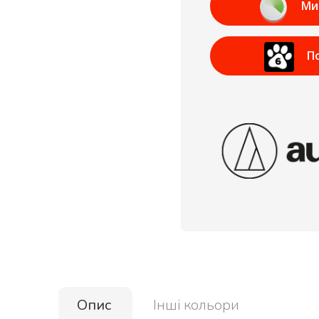
Ми
П
Опис
Інші кольори