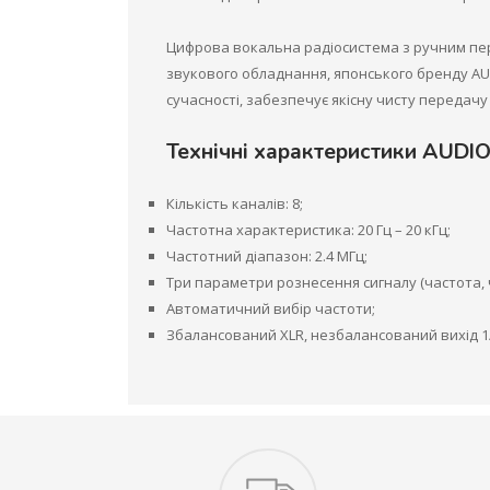
Цифрова вокальна радіосистема з ручним пер
звукового обладнання, японського бренду AUD
сучасності, забезпечує якісну чисту передачу
Технічні характеристики AUD
Кількість каналів: 8;
Частотна характеристика: 20 Гц – 20 кГц;
Частотний діапазон: 2.4 МГц;
Три параметри рознесення сигналу (частота, ч
Автоматичний вибір частоти;
Збалансований XLR, незбалансований вихід 1