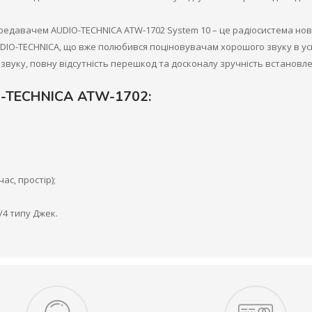
едавачем AUDIO-TECHNICA ATW-1702 System 10 – це радіосистема ново
IO-TECHNICA, що вже полюбився поціновувачам хорошого звуку в усьо
 звуку, повну відсутність перешкод та досконалу зручність встановл
IO-TECHNICA ATW-1702:
ас, простір);
/4 типу Джек.