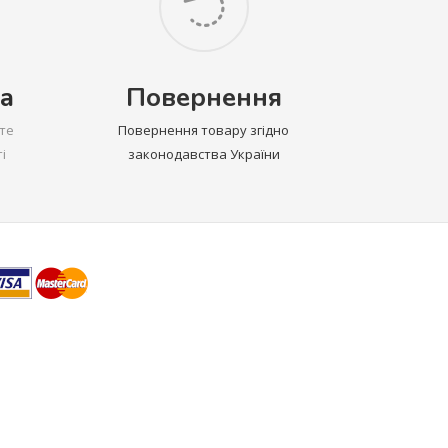
а
Повернення
те
Повернення товару згідно
і
законодавства України