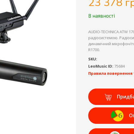
23 378 г
В наявності
AUDIO-TECHNICA ATW 1
радіосистемою. Радіос
динамічний мікрофон/п
R1700.
SKU:
LeoMusic ID:
75684
Правила повернення 
Придб
О