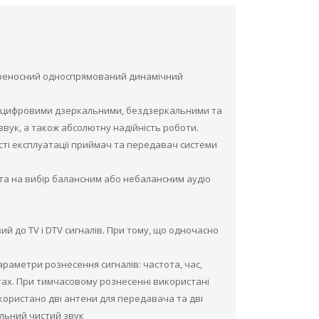
ереносний односпрямований динамічний
, цифровими дзеркальними, бездзеркальними та
вук, а також абсолютну надійність роботи.
сті експлуатації приймач та передавач системи
а на вибір балансним або небалансним аудіо
й до ТV і DTV сигналів. При тому, що одночасно
раметри рознесення сигналів: частота, час,
отах. При тимчасовому рознесенні використані
використано дві антени для передавача та дві
льний чистий звук