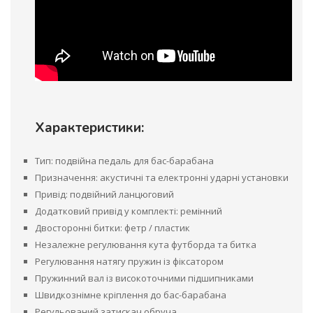
Характеристики:
Тип: подвійна педаль для бас-барабана
Призначення: акустичні та електронні ударні установки
Привід: подвійний ланцюговий
Додатковий привід у комплекті: ремінний
Двосторонні битки: фетр / пластик
Незалежне регулювання кута футборда та битка
Регулювання натягу пружин із фіксатором
Пружинний вал із високоточними підшипниками
Швидкознімне кріплення до бас-барабана
Регульований затискач обруча