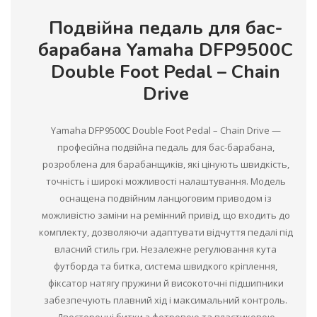
Подвійна педаль для бас-
барабана Yamaha DFP9500C
Double Foot Pedal – Chain
Drive
Yamaha DFP9500C Double Foot Pedal – Chain Drive —
професійна подвійна педаль для бас-барабана,
розроблена для барабанщиків, які цінують швидкість,
точність і широкі можливості налаштування. Модель
оснащена подвійним ланцюговим приводом із
можливістю заміни на ремінний привід, що входить до
комплекту, дозволяючи адаптувати відчуття педалі під
власний стиль гри. Незалежне регулювання кута
футборда та битка, система швидкого кріплення,
фіксатор натягу пружини й високоточні підшипники
забезпечують плавний хід і максимальний контроль.
Двосторонні битки з фетровою та пластиковою