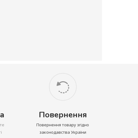
а
Повернення
те
Повернення товару згідно
і
законодавства України