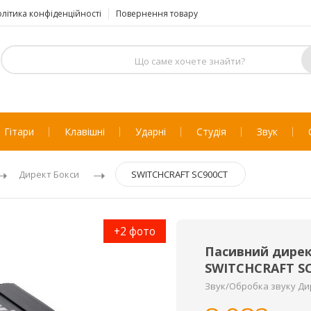
літика конфіденційності
Повернення товару
Гітари
Клавішні
Ударні
Студія
Звук
Директ Бокси
SWITCHCRAFT SC900CT
+2 фото
Пасивний дирек
SWITCHCRAFT S
Звук/Обробка звуку Ди