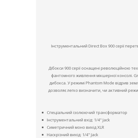
Інструментальний Direct Box 900 серії пер
Дібокси 900 серії оснащені революційною тех
фантомного живлення мікшерної консолі. Gr
дибокса. У режимі Phantom Mode відрив землі
дозволяє легко визначити, чи активний режим
Спеціальний ізолюючий трансформатор
Інструментальний вхід: 1/4" Jack
Симетричний моно вихід XLR
Наскрізний вихід: 1/4" Jack