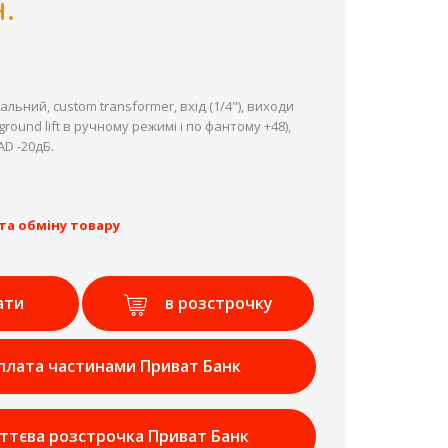
.
льний, custom transformer, вхід (1/4"), виходи
ground lift в ручному режимі і по фантому +48),
AD -20дБ.
та обміну товару
ати
в розстрочку
плата частинами Приват Банк
ттєва розстрочка Приват Банк