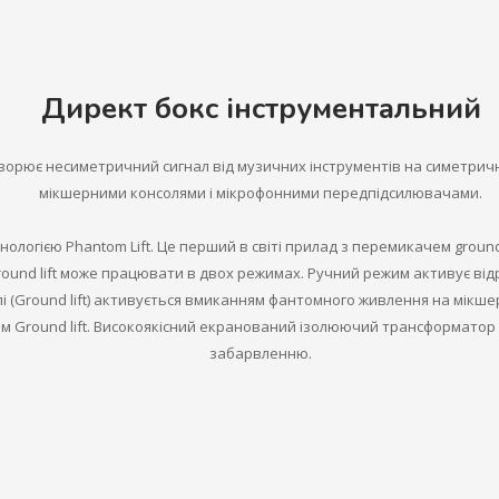
Директ бокс інструментальний
етворює несиметричний сигнал від музичних інструментів на симетрич
мікшерними консолями і мікрофонними передпідсилювачами.
нологією Phantom Lift. Це перший в світі прилад з перемикачем ground
ound lift може працювати в двох режимах. Ручний режим активує від
 (Ground lift) активується вмиканням фантомного живлення на мікшер
 Ground lift. Високоякісний екранований ізолюючий трансформатор зб
забарвленню.