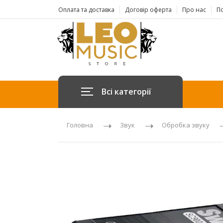
Оплата та доставка
Договір оферта
Про нас
По
Всі категорії
Головна
Звук
Обробка звуку