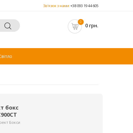
Зв'язок з нами:
+38 093 19 44 605
0
0 грн.
Світло
т бокс
C900CT
рект Бокси