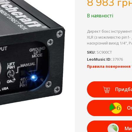
8 983 грн
В наявності
Директ бокс інструмента
XLR (з можливістю pin1- 
наскрізний вихід 1/4", P
SKU:
SC900CT
LeoMusic ID:
37976
Правила повернення 
Придб
О
Ми