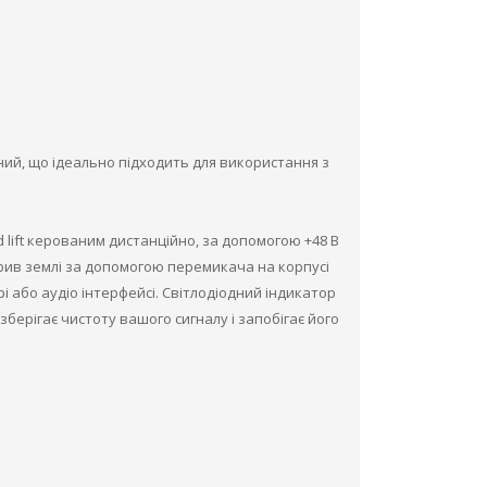
ний, що ідеально підходить для використання з
 lift керованим дистанційно, за допомогою +48 В
рив землі за допомогою перемикача на корпусі
і або аудіо інтерфейсі. Світлодіодний індикатор
ерігає чистоту вашого сигналу і запобігає його