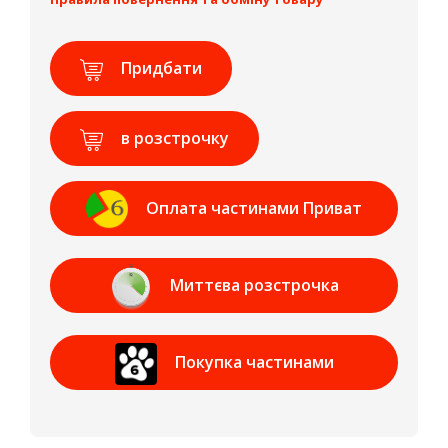
Придбати
в розстрочку
Оплата частинами Приват
Банк
Миттєва розстрочка
Приват Банк
Покупка частинами
МОНОБАНК