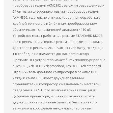
преобразователями AKM5392 с высоким разрешением и
24-битными цифроаналоговыми преобразователями
AKM 4396, тщательно оптимизированная обработка с
двойной точностью и 24-битным преобразованием
обеспечивают динамический диапазон> 110 дБ
Устройство может работать в режиме STANDARD MODE
или в режиме DCL. Первый режим позволяет настроить
кроссовер в режимах 2x2 + SUB, 2x3 или 6way, вход L, R, L
+ R свободно назначается для каждого выхода.
В режиме DCL устройство может быть сконфигурировано
в 3ch DCL, 2ch DCL + 2ch standard, 1ch DCL + 4ch standard.
Ограничитель двойного компрессора в режиме DCL,
каждый канал DCL имеет двухдиапазонный
ограничитель и компрессор с назначаемой частотой
разделения LO / HI. Это исключительная функция в
цифровом процессоре, и очень полезно защитить
двухсторонние пассивные фильтры без пассивного
затухания в кроссовере между низкочастотным