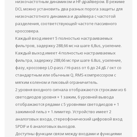
низкочастотным динамиком и HF-драйвером. В режиме
DCL можно установить два разных порога защиты для
низкочастотного динамика и драйвера с частотой
разделения, соответствующей частоте пассивного
кроссовера.
Каждый вход имеет 5 полностью настраиваемых
фильтров, задержку 288,66 мс на шаге 6,8us, усиление.
Каждый выход имеет 4 полностью настраиваемых
фильтра, задержку 288,66 мс при шаге 6.8us, усиление,
фазу, кроссовер LO-pass / Hi-pass от 6 до 24 дБ / окт со
стандартным или обычным Q, RMS-компрессором с
мягким коленом и пиковый ограничитель.
2 уровня входного сигнала отображаются строками из 6
светодиодов уровня + 1 зажим, 6 уровней вывода
отображаются рядами с 5 уровнями светодиодов + 1
зажимной гильз + 1 лимитер. Устройство имеет 2
аналоговых входа, стереофонический цифровой вход
SPDIF и 6 аналоговых выходов.
Доступны функции связи между входами и функциями