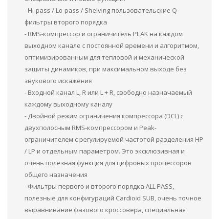
- Hi-pass / Lo-pass / Shelving пользовательские Q-
фильтры второго порядка
- RMS-компрессор и ограничитель PEAK на каждом
выходном канале с постоянной времени и алгоритмом,
оптимизированным для тепловой и механической
защиты динамиков, при максимальном выходе без
звукового искажения
- Входной канал L, R или L + R, свободно назначаемый
каждому выходному каналу
- Двойной режим ограничения компрессора (DCL) с
двухполосным RMS-компрессором и Peak-
ограничителем с регулируемой частотой разделения HP
/ LP и отдельным параметром. Это эксклюзивная и
очень полезная функция для цифровых процессоров
общего назначения
- Фильтры первого и второго порядка ALL PASS,
полезные для конфигураций Cardioid SUB, очень точное
выравнивание фазового кроссовера, специальная