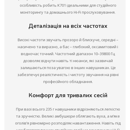
особливість робить K701 ідеальними для студійного
моніторингу та домашнього Hi-Fi прослуховування.
Деталізація на всіх частотах
Високі частоти звучать прозоро й блискуче, середні –
насичено та виразно, а бас – глибокий, оксамитовий і
водночас точний. Частотний діапазон 10–39800 Гц
дозволяє відчути навіть ті нюанси, які зазвичай
залишаються поза увагою в інших навушниках. Це
забезпечує реалістичність і чистоту звучання на рівні
професійного обладнання.
Комфорт для тривалих сесій
При вазі всього 235 г навушники відрізняються легкістю
та зручністю. Великі амбушюри облягають вуха, а м’яке
оголів’я рівномірно розподіляє навантаження. Навіть під
час багатогодинних студійних сесій чи занурення у Hi-Fi