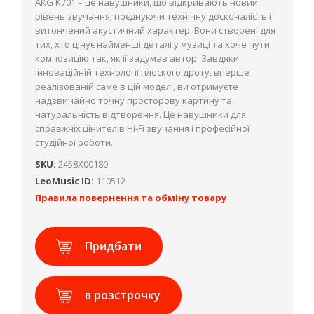
AKG K701 – це навушники, що відкривають новий
рівень звучання, поєднуючи технічну досконалість і
витончений акустичний характер. Вони створені для
тих, хто цінує найменші деталі у музиці та хоче чути
композицію так, як її задумав автор. Завдяки
інноваційній технології плоского дроту, вперше
реалізованій саме в цій моделі, ви отримуєте
надзвичайно точну просторову картину та
натуральність відтворення. Це навушники для
справжніх цінителів Hi-Fi звучання і професійної
студійної роботи.
SKU:
2458X00180
LeoMusic ID:
110512
Правила повернення та обміну товару
Придбати
в розстрочку