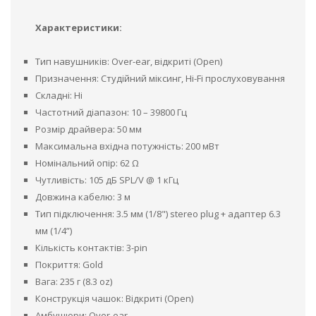
Характеристики:
Тип навушників: Over-ear, відкриті (Open)
Призначення: Студійний міксинг, Hi-Fi прослуховування
Складні: Ні
Частотний діапазон: 10 – 39800 Гц
Розмір драйвера: 50 мм
Максимальна вхідна потужність: 200 мВт
Номінальний опір: 62 Ω
Чутливість: 105 дБ SPL/V @ 1 кГц
Довжина кабелю: 3 м
Тип підключення: 3.5 мм (1/8") stereo plug + адаптер 6.3
мм (1/4”)
Кількість контактів: 3-pin
Покриття: Gold
Вага: 235 г (8.3 oz)
Конструкція чашок: Відкриті (Open)
Амбушюри: Over-ear