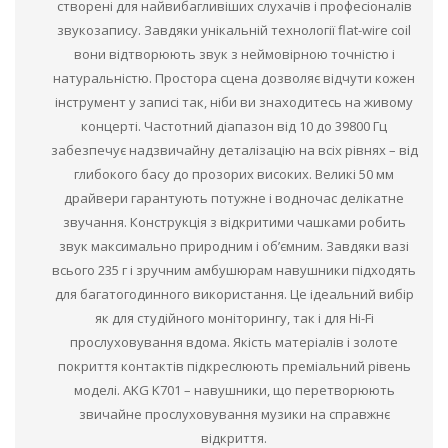
створені для найвибагливіших слухачів і професіоналів
звукозапису. Завдяки унікальній технології flat-wire coil
вони відтворюють звук з неймовірною точністю і
натуральністю. Простора сцена дозволяє відчути кожен
інструмент у записі так, ніби ви знаходитесь на живому
концерті. Частотний діапазон від 10 до 39800 Гц
забезпечує надзвичайну деталізацію на всіх рівнях – від
глибокого басу до прозорих високих. Великі 50 мм
драйвери гарантують потужне і водночас делікатне
звучання. Конструкція з відкритими чашками робить
звук максимально природним і об’ємним. Завдяки вазі
всього 235 г і зручним амбушюрам навушники підходять
для багатогодинного використання. Це ідеальний вибір
як для студійного моніторингу, так і для Hi-Fi
прослуховування вдома. Якість матеріалів і золоте
покриття контактів підкреслюють преміальний рівень
моделі. AKG K701 – навушники, що перетворюють
звичайне прослуховування музики на справжнє
відкриття.