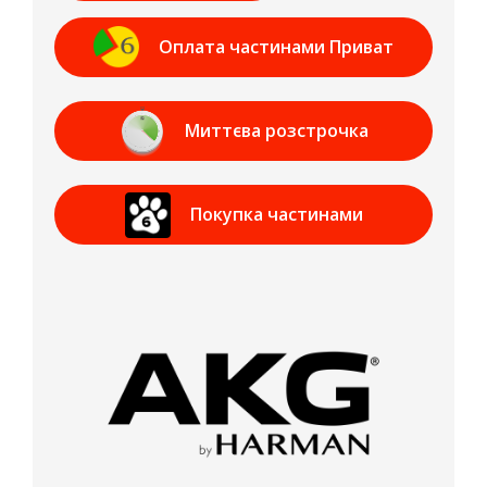
Оплата частинами Приват
Банк
Миттєва розстрочка
Приват Банк
Покупка частинами
МОНОБАНК