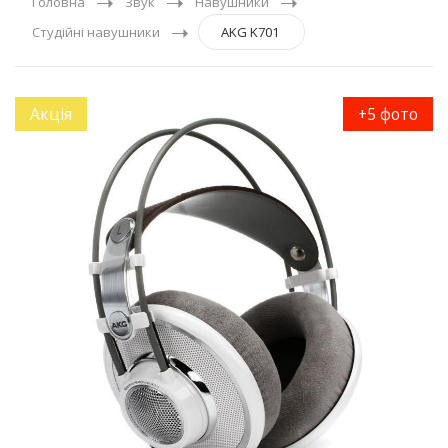
Головна
Звук
Навушники
Студійні навушники
AKG K701
Акція
+5 фото