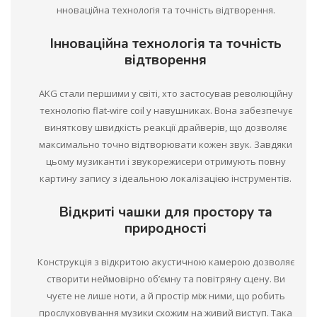
нноваційна технологія та точність відтворення.
Інноваційна технологія та точність
відтворення
AKG стали першими у світі, хто застосував революційну
технологію flat-wire coil у навушниках. Вона забезпечує
виняткову швидкість реакції драйверів, що дозволяє
максимально точно відтворювати кожен звук. Завдяки
цьому музиканти і звукорежисери отримують повну
картину запису з ідеальною локалізацією інструментів.
Відкриті чашки для простору та
природності
Конструкція з відкритою акустичною камерою дозволяє
створити неймовірно об’ємну та повітряну сцену. Ви
чуєте не лише ноти, а й простір між ними, що робить
прослуховування музики схожим на живий виступ. Така