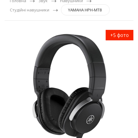
Головна
Звук
Навушники
Студійні навушники
YAMAHA HPH-MT8
+5 фото