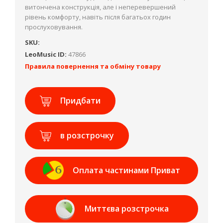
витончена конструкція, але і неперевершений
рівень комфорту, навіть після багатьох годин
прослуховування.
SKU:
LeoMusic ID:
47866
Правила повернення та обміну товару
Придбати
в розстрочку
Оплата частинами Приват
Банк
Миттєва розстрочка