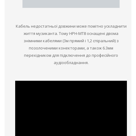
Кабель недостатньої довжини може помітно ускладнити
життя музиканта. Тому HPH-MT8 оснащені двома
знімними кабелями (3м прямий і 1,2 спіральний) з
позолоченими конекторами, а також 6.3мм
перехідником для підключення до професійного
аудіообладнання.