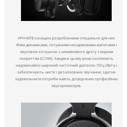
HPH-MT8 оснащені розробленими спеціально для них
45мм динаміками, потужними неодимовими магнітами і
звуковою котушкою з алюмінієвого дроту з мідним
покриттям (CCAW). Завдяки цьому вони охоплюють
надзвичайно широкий частотний діапазон 15Гц-28кГц і
забезпечують чисте і деталізоване звучання, здатне
задовольнити потреби навіть досвідчених професійних
звукорежисерів.