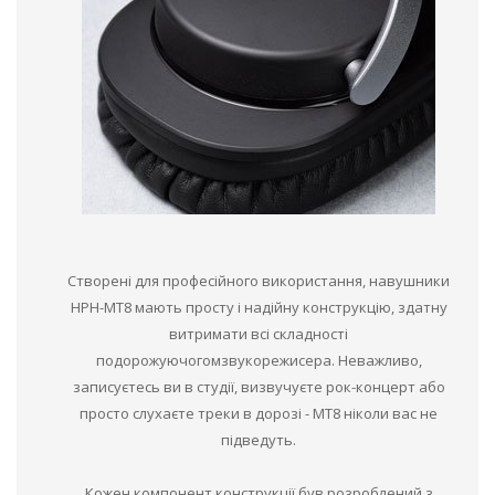
Створені для професійного використання, навушники
HPH-MT8 мають просту і надійну конструкцію, здатну
витримати всі складності
подорожуючогомзвукорежисера. Неважливо,
записуєтесь ви в студії, визвучуєте рок-концерт або
просто слухаєте треки в дорозі - MT8 ніколи вас не
підведуть.
Кожен компонент конструкції був розроблений з