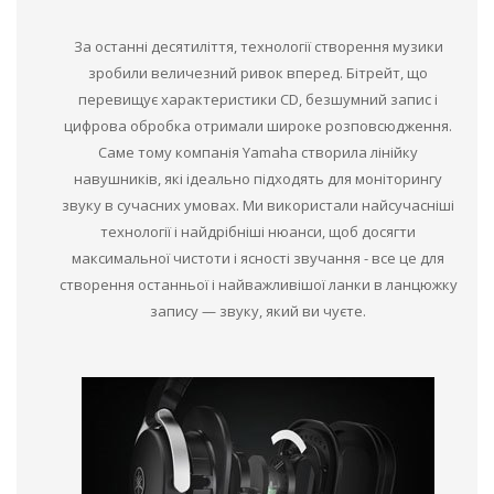
За останні десятиліття, технології створення музики
зробили величезний ривок вперед. Бітрейт, що
перевищує характеристики CD, безшумний запис і
цифрова обробка отримали широке розповсюдження.
Саме тому компанія Yamaha створила лінійку
навушників, які ідеально підходять для моніторингу
звуку в сучасних умовах. Ми використали найсучасніші
технології і найдрібніші нюанси, щоб досягти
максимальної чистоти і ясності звучання - все це для
створення останньої і найважливішої ланки в ланцюжку
запису — звуку, який ви чуєте.