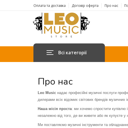
Оплата та доставка
Договір оферта
Про нас
По
Всі категорії
Про нас
Leo Music
надає професійні музичні послуги професі
дилерами всіх відомих світових брендів музичних і
Наша місія проста
: ми хочемо спростити купівл
незалежно від того, де ви живете або як купуєте у 
Ми поставляємо музичні інструменти та обладнання