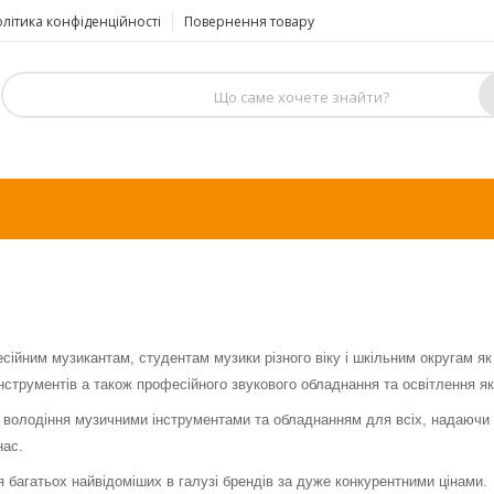
літика конфіденційності
Повернення товару
йним музикантам, студентам музики різного віку і шкільним округам як в 
нструментів а також професійного звукового обладнання та освітлення як
ю і володіння музичними інструментами та обладнанням для всіх, над
нас.
 багатьох найвідоміших в галузі брендів за дуже конкурентними цінами.