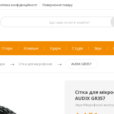
літика конфіденційності
Повернення товару
Гітари
Клавішні
Ударні
Студія
Звук
ари
Сітка для мікрофонів
AUDIX GR357
Сітка для мікр
AUDIX GR357
Звук/Мікрофонні аксесу