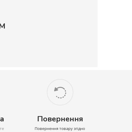
OM
а
Повернення
те
Повернення товару згідно