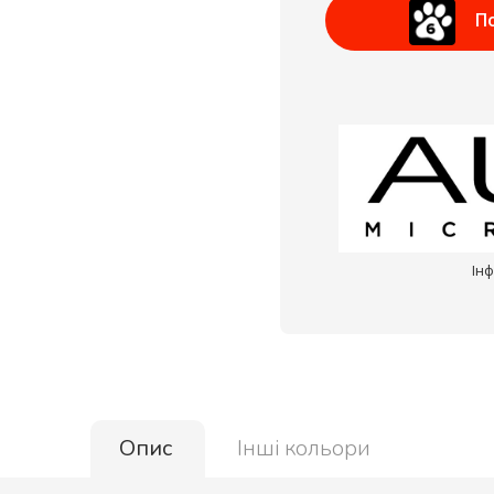
П
Ін
Опис
Інші кольори