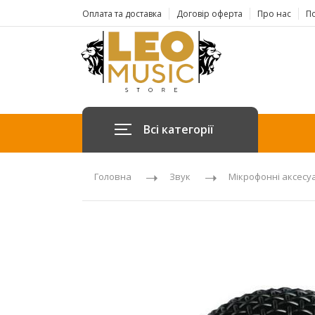
Оплата та доставка
Договір оферта
Про нас
По
Всі категорії
Головна
Звук
Мікрофонні аксесу