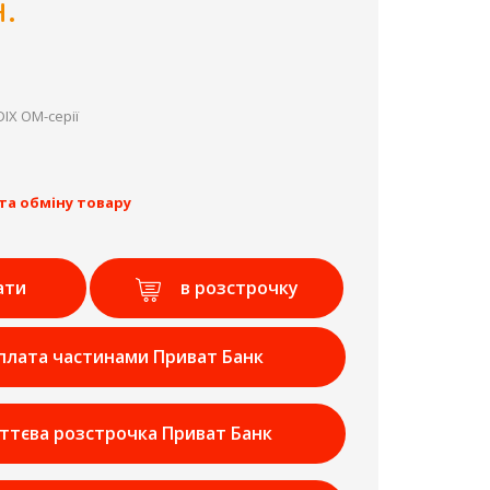
.
IX OM-серії
та обміну товару
ати
в розстрочку
плата частинами Приват Банк
ттєва розстрочка Приват Банк