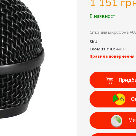
1 151 грн
В наявності
Сітка для мікрофона AUD
SKU:
LeoMusic ID:
44611
Правила повернення 
Придб
О
Ми