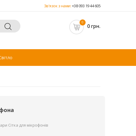
Зв'язок з нами:
+38 093 19 44 605
0
0 грн.
Світло
офона
ари Сітка для мікрофонів