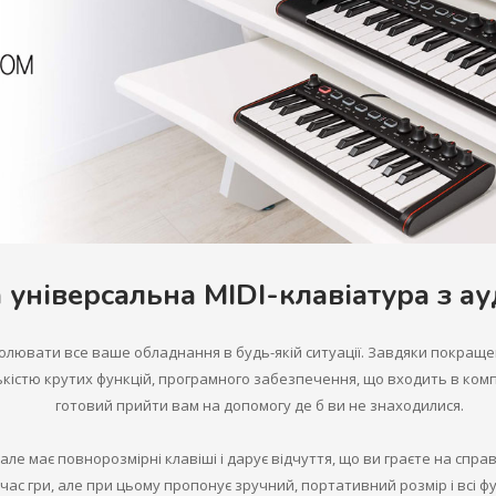
 універсальна MIDI-клавіатура з а
ролювати все ваше обладнання в будь-якій ситуації. Завдяки покраще
лькістю крутих функцій, програмного забезпечення, що входить в ком
готовий прийти вам на допомогу де б ви не знаходилися.
ії, але має повнорозмірні клавіші і дарує відчуття, що ви граєте на спр
 час гри, але при цьому пропонує зручний, портативний розмір і всі функ