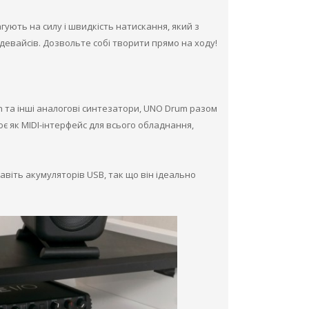
гують на силу і швидкість натискання, який з
 девайсів. Дозвольте собі творити прямо на ходу!
th та інші аналогові синтезатори, UNO Drum разом
є як MIDI-інтерфейс для всього обладнання,
авіть акумуляторів USB, так що він ідеально