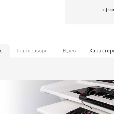
Інформ
Характер
с
Інші кольори
Відео