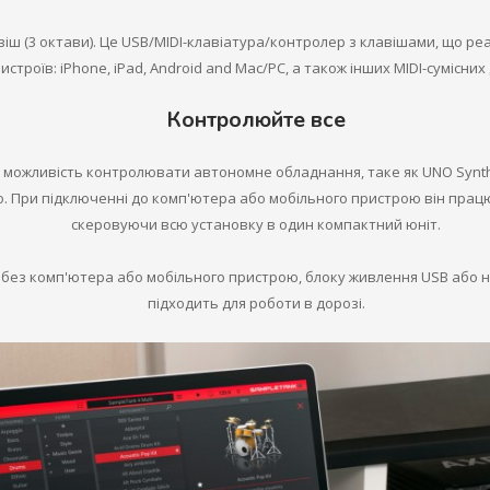
авіш (3 октави). Це USB/MIDI-клавіатура/контролер з клавішами, що реа
строїв: iPhone, iPad, Android and Mac/PC, а також інших MIDI-сумісних
Контролюйте все
є вам можливість контролювати автономне обладнання, таке як UNO Syn
. При підключенні до комп'ютера або мобільного пристрою він працю
скеровуючи всю установку в один компактний юніт.
і без комп'ютера або мобільного пристрою, блоку живлення USB або н
підходить для роботи в дорозі.