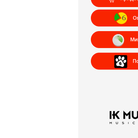
О
Ми
П