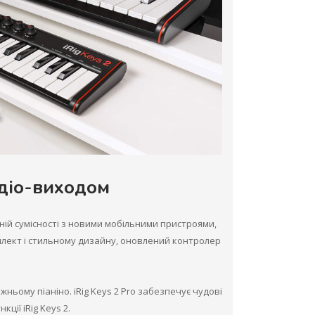
удіо-виходом
ній сумісності з новими мобільними пристроями,
плект і стильному дизайну, оновлений контролер
авжньому піаніно. iRig Keys 2 Pro забезпечує чудові
ції iRig Keys 2.