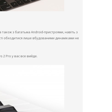
, а також з багатьма Android-пристроями, навіть з
сті обходитися лише вбудованими динаміками не
 2 Pro у вас все вийде.