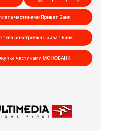
плата частинами Приват Банк
ттєва розстрочка Приват Банк
окупка частинами МОНОБАНК