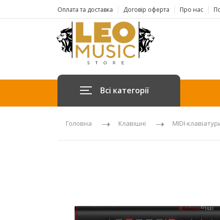
Оплата та доставка
Договір оферта
Про нас
По
Всі категорії
Головна
Клавішні
MIDI-клавіатур