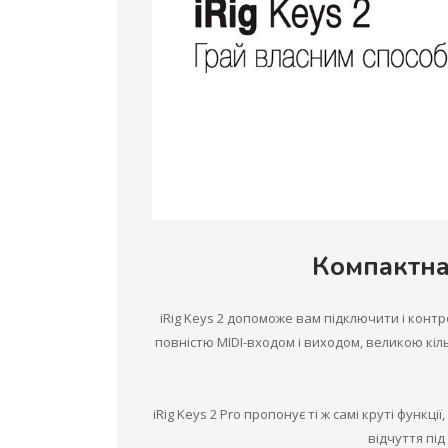
Компактна
iRig Keys 2 допоможе вам підключити і конт
повністю MIDI-входом і виходом, великою кі
iRig Keys 2 Pro пропонує ті ж самі круті функц
відчуття під