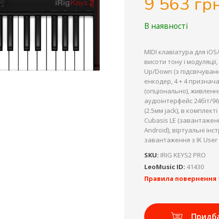
9 563 грн
В наявності
MIDI клавіатура для iOS
висоти тону і модуляції
Up/Down (з підсвічуван
енкодер, 4 + 4 признача
(опціонально), живленн
аудіоінтерфейс 24біт/96к
(2.5мм jack), в комплекті
Cubasis LE (завантаження
Android), віртуальні ін
завантаження з IK User 
SKU:
IRIG KEYS2 PRO
LeoMusic ID:
41430
Правила повернення 
Придб