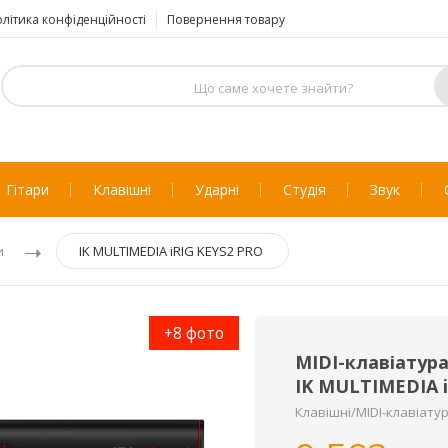
літика конфіденційності
Повернення товару
Гітари
Клавішні
Ударні
Студія
Звук
и
IK MULTIMEDIA iRIG KEYS2 PRO
+8 фото
MIDI-клавіатур
IK MULTIMEDIA 
Клавішні/MIDI-клавіату