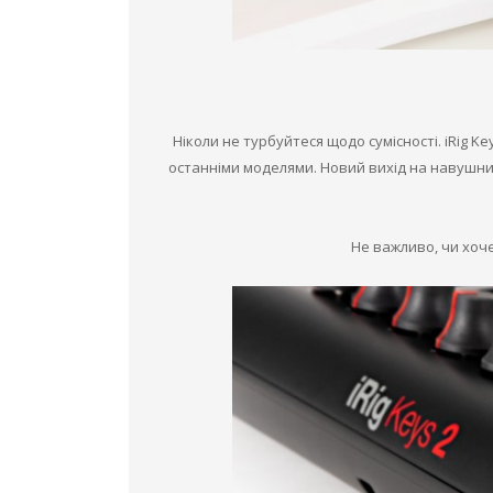
Ніколи не турбуйтеся щодо сумісності. iRig Ke
останніми моделями. Новий вихід на навушн
Не важливо, чи хоче