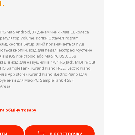
.
/PC/Mac/Android, 37 динамічних клавіш, колеса
, регулятор Volume, копки Octave/Program
ням), кнопка Setup, який призначається пуш
ються кнопки, вхід для педалі експресії/сустейн
я від iOS пристрою або Mac/PC USB, USB
Гц, вихід для навушників 1/8"TRS Jack, MIDI In/Out
 ПО SampleTank, iGrand Piano FREE, iLectric Piano,
 з App store), iGrand Piano, iLectric Piano (для
струменти для Mac/PC: SampleTank 4 SE (
Area).
та обміну товару
ати
в розстрочку