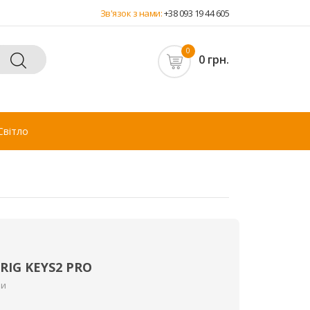
Зв'язок з нами:
+38 093 19 44 605
0
0 грн.
Світло
а
iRIG KEYS2 PRO
ри