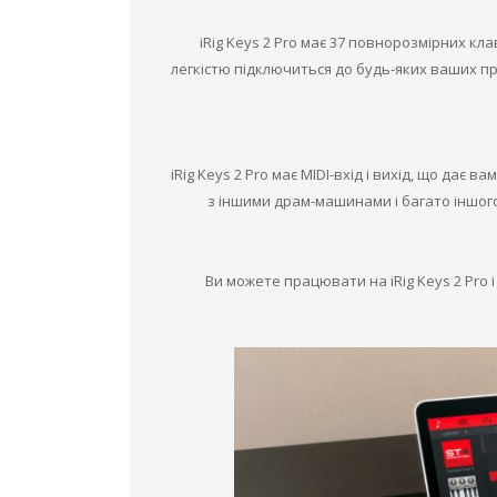
iRig Keys 2 Pro має 37 повнорозмірних кл
легкістю підключиться до будь-яких ваших при
iRig Keys 2 Pro має MIDI-вхід і вихід, що да
з іншими драм-машинами і багато іншого
Ви можете працювати на iRig Keys 2 Pro 