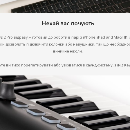
Нехай вас почують
ys 2 Pro відразу ж готовий до роботи в парі з iPhone, iPad and Mac/ПК
ики дозволить підключити колонки або навушники, так що необхідно
виникне ніколи.
те ви тихо порепетирувати або увірватися в саунд-систему, з iRig Keys