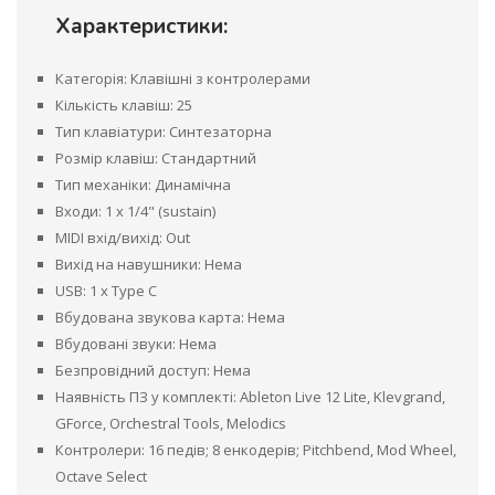
Характеристики:
Категорія: Клавішні з контролерами
Кількість клавіш: 25
Тип клавіатури: Синтезаторна
Розмір клавіш: Стандартний
Тип механіки: Динамічна
Входи: 1 x 1/4" (sustain)
MIDI вхід/вихід: Out
Вихід на навушники: Нема
USB: 1 x Type C
Вбудована звукова карта: Нема
Вбудовані звуки: Нема
Безпровідний доступ: Нема
Наявність ПЗ у комплекті: Ableton Live 12 Lite, Klevgrand,
GForce, Orchestral Tools, Melodics
Контролери: 16 педів; 8 енкодерів; Pitchbend, Mod Wheel,
Octave Select