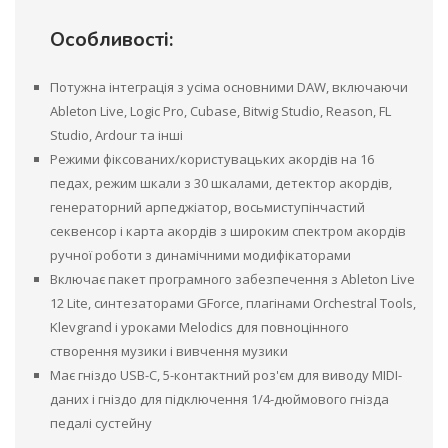
Особливості:
Потужна інтеграція з усіма основними DAW, включаючи
Ableton Live, Logic Pro, Cubase, Bitwig Studio, Reason, FL
Studio, Ardour та інші
Режими фіксованих/користувацьких акордів на 16
педах, режим шкали з 30 шкалами, детектор акордів,
генераторний арпеджіатор, восьмиступінчастий
секвенсор і карта акордів з широким спектром акордів
ручної роботи з динамічними модифікаторами
Включає пакет програмного забезпечення з Ableton Live
12 Lite, синтезаторами GForce, плагінами Orchestral Tools,
Klevgrand і уроками Melodics для повноцінного
створення музики і вивчення музики
Має гніздо USB-C, 5-контактний роз'єм для виводу MIDI-
даних і гніздо для підключення 1/4-дюймового гнізда
педалі сустейну