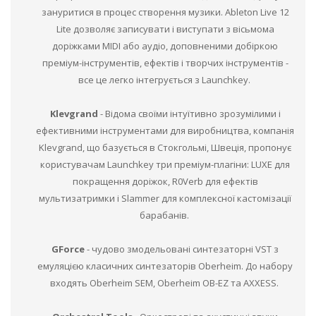
зануритися в процес створення музики. Ableton Live 12
Lite дозволяє записувати і виступати з вісьмома
доріжками MIDI або аудіо, доповненими добіркою
преміум-інструментів, ефектів і творчих інструментів -
все це легко інтегрується з Launchkey.
Klevgrand
- Відома своїми інтуїтивно зрозумілими і
ефективними інструментами для виробництва, компанія
Klevgrand, що базується в Стокгольмі, Швеція, пропонує
користувачам Launchkey три преміум-плагіни: LUXE для
покращення доріжок, R0Verb для ефектів
мультизатримки і Slammer для комплексної кастомізації
барабанів.
GForce
- чудово змодельовані синтезаторні VST з
емуляцією класичних синтезаторів Oberheim. До набору
входять Oberheim SEM, Oberheim OB-EZ та AXXESS.