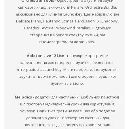
Orchestral Tools
- Оркестрові та акустичні звуки
світового класу, включаючи Parallel Orchestra Bundle,
ексклюзивно для клієнтів Launchkey. Цей набір включає
Delicate Piano, Flautando Strings, Percussion FX, Shadowy,
Paradox Texture і Woodwind Parallax. Підтримує
створення широкого спектру музики, від
кінематографічної до хіп-хопу.
Ableton Live 12 Lite
- популярне програмне
забезпечення для створення музики з безшовною
інтеграцією з Launchkey. Містить ефекти, інструменти,
звуки та творчі можливості для створення будь-якої
музики з легкістю.
Melodics
- додаток для настільних і мобільних пристроїв,
що пропонує індивідуальні уроки для користувачів
Novation. Навчіться грати на клавішах або педах за
допомогою уроків і популярних пісень як для
початківців, так і для просунутих користувачів.