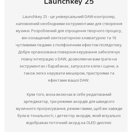
Launchkey 25
Launchkey 25 - це універсальний DAW-контролер,
наповнений необхідними інструментами для створення
музики. Розроблений для спрощення творчого процесу,
він оснащений синтезаторною клавіатурою та 16
чутливими педами з поліфонічним ефектом післядотику.
Добре організована поверхня керування забезпечує
повну інтеграцію з DAW, дозволяючи вам грати на
інструментах і барабанах, запускати кліпи і сцени, а
також легко керувати мікшером, пристроями та
ефектами вашої DAW.
Крім того, вона включає в себе редагований
арпеджіатор, три режими акордів для швидкого
музичного прогресування, режим гамми, щоб ви завжди
були в тональності, і детектор акордів, який візуально
відображає поточний акорд на OLED-дисплеї.