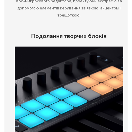
восьмикрокового редактора, проектуючи експресію за
допомогою елементів керування зв'язкою, акцентом і
трещоткою.
Подолання творчих блоків