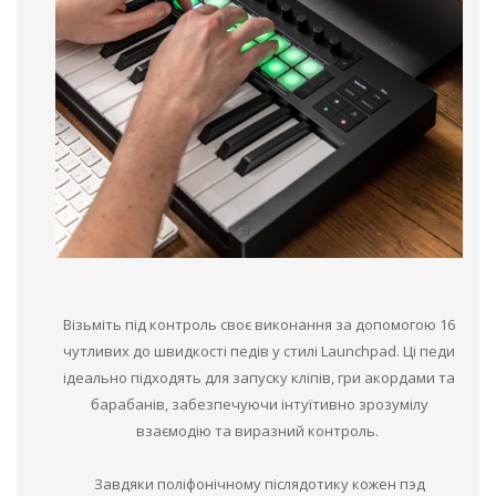
Візьміть під контроль своє виконання за допомогою 16
чутливих до швидкості педів у стилі Launchpad. Ці педи
ідеально підходять для запуску кліпів, гри акордами та
барабанів, забезпечуючи інтуїтивно зрозумілу
взаємодію та виразний контроль.
Завдяки поліфонічному післядотику кожен пэд