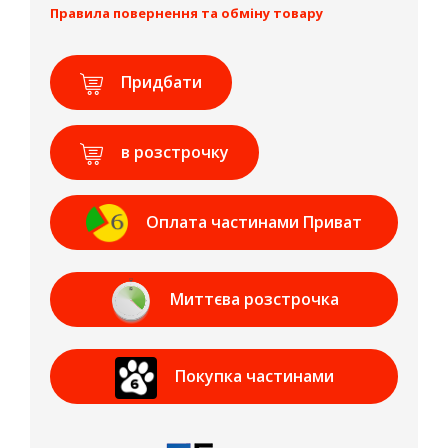
Правила повернення та обміну товару
Придбати
в розстрочку
Оплата частинами Приват
Банк
Миттєва розстрочка
Приват Банк
Покупка частинами
МОНОБАНК