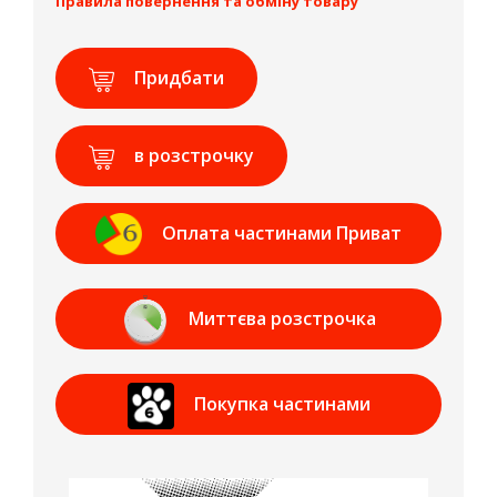
Правила повернення та обміну товару
Придбати
в розстрочку
Оплата частинами Приват
Банк
Миттєва розстрочка
Приват Банк
Покупка частинами
МОНОБАНК