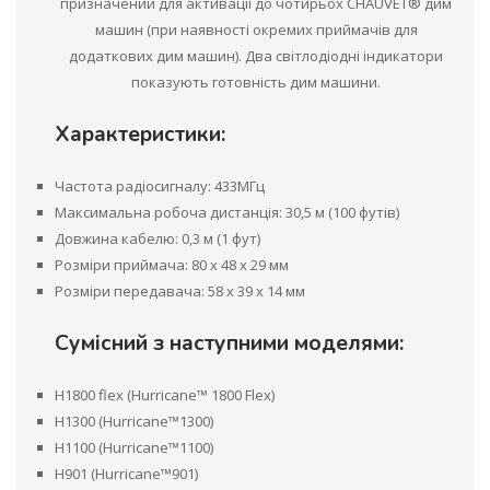
призначений для активації до чотирьох CHAUVET® дим
машин (при наявності окремих приймачів для
додаткових дим машин). Два світлодіодні індикатори
показують готовність дим машини.
Характеристики:
Частота радіосигналу: 433МГц
Максимальна робоча дистанція: 30,5 м (100 футів)
Довжина кабелю: 0,3 м (1 фут)
Розміри приймача: 80 х 48 х 29 мм
Розміри передавача: 58 х 39 х 14 мм
Сумісний з наступними моделями:
H1800 flex (Hurricane™ 1800 Flex)
H1300 (Hurricane™1300)
H1100 (Hurricane™1100)
H901 (Hurricane™901)