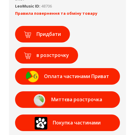
LeoMusic ID:
48706
Правила повернення та обміну товару
Придбати
в розстрочку
Оплата частинами Приват
Банк
Миттєва розстрочка
Приват Банк
Покупка частинами