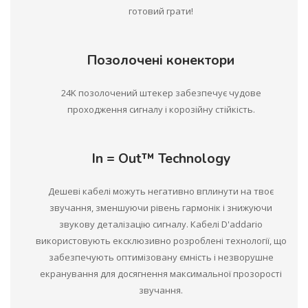
готовий грати!
Позолочені конектори
24K позолочений штекер забезпечує чудове
проходження сигналу і корозійну стійкість.
In = Out™ Technology
Дешеві кабелі можуть негативно вплинути на твоє
звучання, зменшуючи рівень гармонік і знижуючи
звукову деталізацію сигналу. Кабелі D'addario
використовують ексклюзивно розроблені технології, що
забезпечують оптимізовану ємність і незворушне
екранування для досягнення максимальної прозорості
звучання.