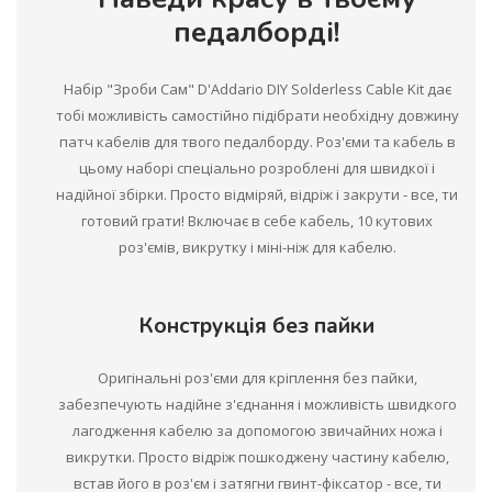
педалборді!
Набір "Зроби Сам" D'Addario DIY Solderless Cable Kit дає
тобі можливість самостійно підібрати необхідну довжину
патч кабелів для твого педалборду. Роз'єми та кабель в
цьому наборі спеціально розроблені для швидкої і
надійної збірки. Просто відміряй, відріж і закрути - все, ти
готовий грати! Включає в себе кабель, 10 кутових
роз'ємів, викрутку і міні-ніж для кабелю.
Конструкція без пайки
Оригінальні роз'єми для кріплення без пайки,
забезпечують надійне з'єднання і можливість швидкого
лагодження кабелю за допомогою звичайних ножа і
викрутки. Просто відріж пошкоджену частину кабелю,
встав його в роз'єм і затягни гвинт-фіксатор - все, ти