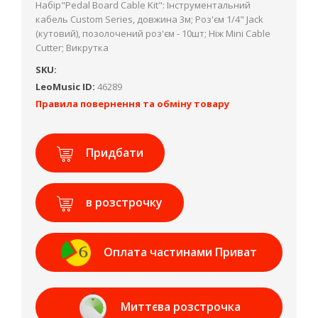
Набір"Pedal Board Cable Kit": Інструментальний
кабель Custom Series, довжина 3м; Роз'єм 1/4" Jack
(кутовий), позолочений роз'єм - 10шт; Ніж Mini Cable
Cutter; Викрутка
SKU:
LeoMusic ID:
46289
Правила повернення та обміну товару
Придбати
в розстрочку
Оплата частинами Приват
Банк
Миттєва розстрочка