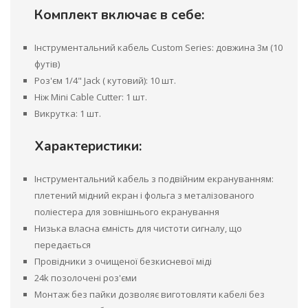
Комплект включає в себе:
Інструментальний кабель Custom Series: довжина 3м (10
футів)
Роз'єм 1/4" Jack ( кутовий): 10 шт.
Ніж Mini Cable Cutter: 1 шт.
Викрутка: 1 шт.
Характеристики:
Інструментальний кабель з подвійним екрануванням:
плетений мідний екран і фольга з металізованого
поліестера для зовнішнього екранування
Низька власна ємність для чистоти сигналу, що
передається
Провідники з очищеної безкисневої міді
24k позолочені роз'єми
Монтаж без пайки дозволяє виготовляти кабелі без