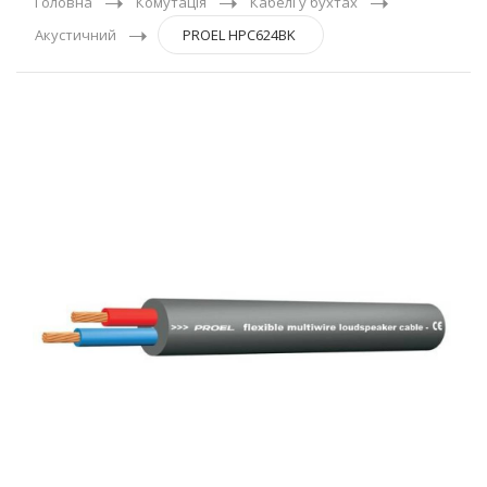
Головна
Комутація
Кабелі у бухтах
Акустичний
PROEL HPC624BK