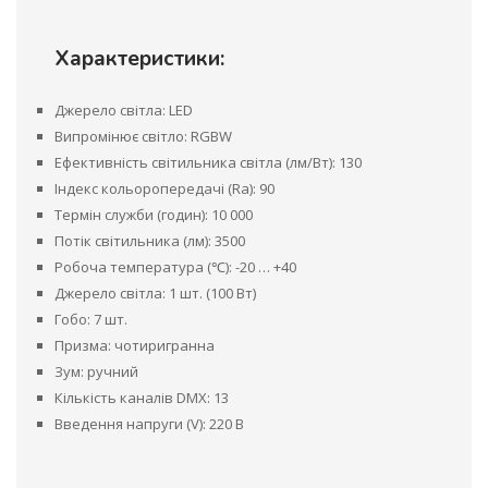
Характеристики:
Джерело світла: LED
Випромінює світло: RGBW
Ефективність світильника світла (лм/Вт): 130
Індекс кольоропередачі (Ra): 90
Термін служби (годин): 10 000
Потік світильника (лм): 3500
Робоча температура (℃): -20 … +40
Джерело світла: 1 шт. (100 Вт)
Гобо: 7 шт.
Призма: чотиригранна
Зум: ручний
Кількість каналів DMX: 13
Введення напруги (V): 220 В