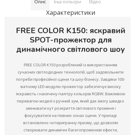
Опис
Інші кольори
Відео
Характеристики
FREE COLOR K150: яскравий
SPOT-прожектор для
динамічного світлового шоу
FREE COLOR K150 розроблений із використанням
сучасних світлодіодних технологій, щоб задовольнити
потреби професійної сцени та шоу-бізнесу. Завдяки 100-
ватному LED-модулю прожектор забезпечує високу
яскравість і насичену палітру кольорів RGBW. Важливою
перевагою моделі є ручний зум, який дає змогу швидко
змінювати кут розкриття світлового променя і
фокусуватися на певних зонах сцени. У приладі
встановлено чотиригранну призму, що дозволяє
створювати динамічні багатопроменеві ефекти,