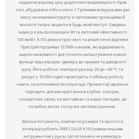
надаючи вашому шоу додаткової видовищності. Крім
того, вбудоване гобо-колесо з 7 різними візерунками дає
змогу експериментувати зі світловими проекціями й
вносити творчі акценти в будь-який виступ. Завдяки
індексу кольоропередачі 90 та світловій ефективності
130 лм/Вт, K150 демонструє чисті та реалістичні відтінки.
Пристрій підтримує 13 DMX-каналів, які відкривають
широкі можливості для точного налаштування кожної
функції: від кольорів і димера до призми та швидкості
руху. Його робоча температура від -20 до +40 °C та
ресурс у 10 000 годин гарантують стабільну роботу
навіть за інтенсивної експлуатації. Прожектор ідеально
підходить для використання в клубах, театрах,
концертних залах, на виставках та інших локаціях, де
потрібне якісне та гнучке світлове рішення.
Висока потужність, компактні розміри та простота
інтеграції роблять FREE COLOR K150 універсальним
інструментом у руках світлотехніка чи режисера-