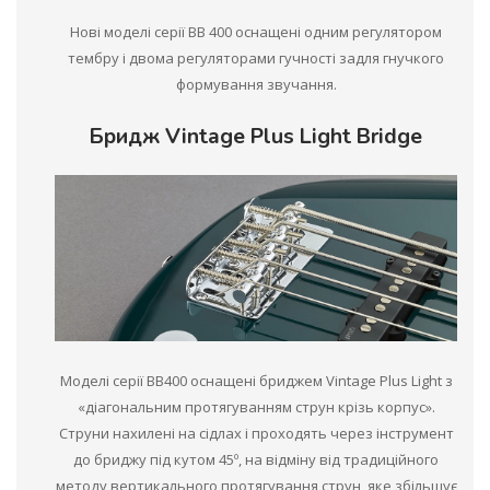
Нові моделі серії BB 400 оснащені одним регулятором
тембру і двома регуляторами гучності задля гнучкого
формування звучання.
Бридж Vintage Plus Light Bridge
Моделі серії BB400 оснащені бриджем Vintage Plus Light з
«діагональним протягуванням струн крізь корпус».
Струни нахилені на сідлах і проходять через інструмент
до бриджу під кутом 45º, на відміну від традиційного
методу вертикального протягування струн, яке збільшує