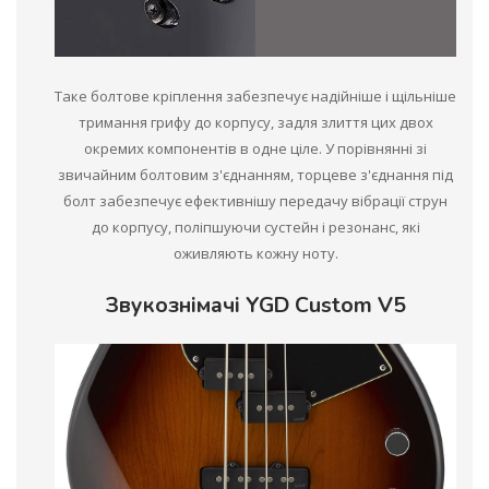
Таке болтове кріплення забезпечує надійніше і щільніше
тримання грифу до корпусу, задля злиття цих двох
окремих компонентів в одне ціле. У порівнянні зі
звичайним болтовим з'єднанням, торцеве з'єднання під
болт забезпечує ефективнішу передачу вібрації струн
до корпусу, поліпшуючи сустейн і резонанс, які
оживляють кожну ноту.
Звукознімачі YGD Custom V5