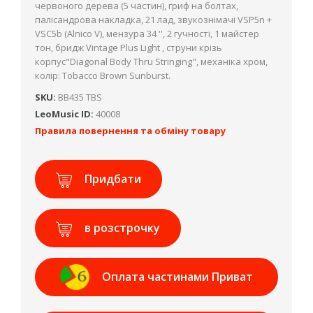
червоного дерева (5 частин), гриф на болтах,
палісандрова накладка, 21 лад, звукознімачі VSP5n +
VSC5b (Alnico V), мензура 34 '', 2 гучності, 1 майстер
тон, бридж Vintage Plus Light , cтруни крізь
корпус"Diagonal Body Thru Stringing", механіка хром,
колір: Tobacco Brown Sunburst.
SKU:
BB435 TBS
LeoMusic ID:
40008
Правила повернення та обміну товару
Придбати
в розстрочку
Оплата частинами Приват