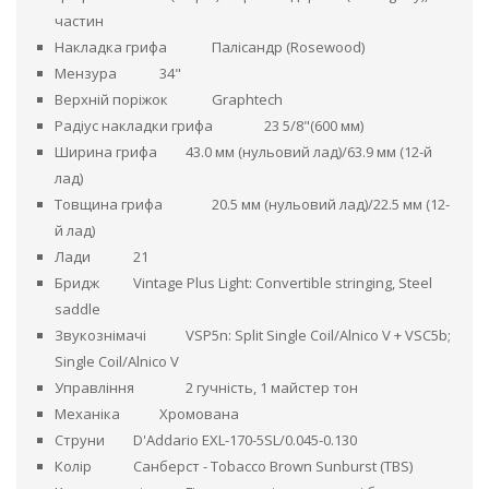
частин
Накладка грифа
Палісандр (Rosewood)
Мензура
34"
Верхній поріжок
Graphtech
Радіус накладки грифа
23 5/8"(600 мм)
Ширина грифа
43.0 мм (нульовий лад)/63.9 мм (12-й
лад)
Товщина грифа
20.5 мм (нульовий лад)/22.5 мм (12-
й лад)
Лади
21
Бридж
Vintage Plus Light: Convertible stringing, Steel
saddle
Звукознімачі
VSP5n: Split Single Coil/Alnico V + VSC5b;
Single Coil/Alnico V
Управління
2 гучність, 1 майстер тон
Механіка
Хромована
Струни
D'Addario EXL-170-5SL/0.045-0.130
Колір
Санберст - Tobacco Brown Sunburst (TBS)