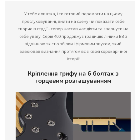
У тебе є хватка, і ти готовий перемогти на цьому
прослуховуванні, вийти на сцену чи показати себе
творчо в студії - тепер настав час діяти та звернути на
себе увагу! Серія 400 продовжує традицію лінійки BB з
відмінною якістю збірки і фірмовим звуком, який
завоював визнання протягом всієї своєї сорокарічної
історії!
Кріплення грифу на 6 болтах з
торцевим розташуванням