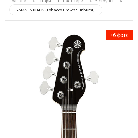
Головна
Гітари
Бас-гітари
5-струнні
YAMAHA BB435 (Tobacco Brown Sunburst)
+6 фото