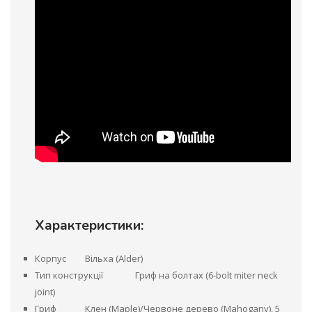
Характеристики:
Корпус
Вільха (Alder)
Тип конструкції
Гриф на болтах (6-bolt miter neck
joint)
Гриф
Клен (Maple)/Червоне дерево (Mahogany), 5