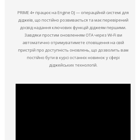
PRIME 4+ працює на Engine DJ — операційній системі для
діджеїв, що постійно розвивається та має перевірений
досвід надання ключових функцій діджеям першими.
Завдяки простим оновленням OTA через Wi-Fi ви
автоматично отримуватимете сповіщення на свій
пристрій про доступність оновлень, що дозволить вам
постійно бути в курсі останніх новинок у сфері
діджейських технологій.