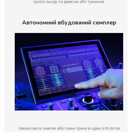
сухого льоду та димкою або туманом.
Автономний вбудований семплер
Завантажте семпли або повні треки в один із 8 слотів