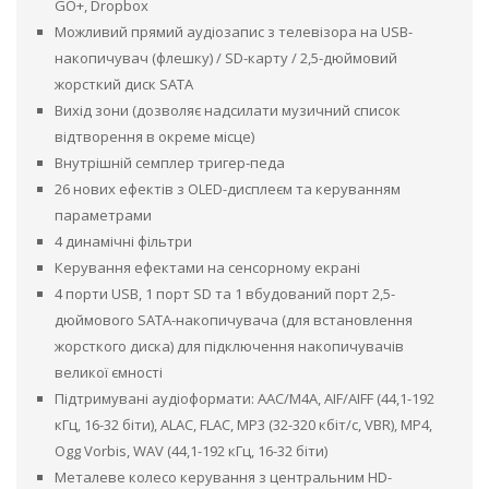
GO+, Dropbox
Можливий прямий аудіозапис з телевізора на USB-
накопичувач (флешку) / SD-карту / 2,5-дюймовий
жорсткий диск SATA
Вихід зони (дозволяє надсилати музичний список
відтворення в окреме місце)
Внутрішній семплер тригер-педа
26 нових ефектів з OLED-дисплеєм та керуванням
параметрами
4 динамічні фільтри
Керування ефектами на сенсорному екрані
4 порти USB, 1 порт SD та 1 вбудований порт 2,5-
дюймового SATA-накопичувача (для встановлення
жорсткого диска) для підключення накопичувачів
великої ємності
Підтримувані аудіоформати: AAC/M4A, AIF/AIFF (44,1-192
кГц, 16-32 біти), ALAC, FLAC, MP3 (32-320 кбіт/с, VBR), MP4,
Ogg Vorbis, WAV (44,1-192 кГц, 16-32 біти)
Металеве колесо керування з центральним HD-