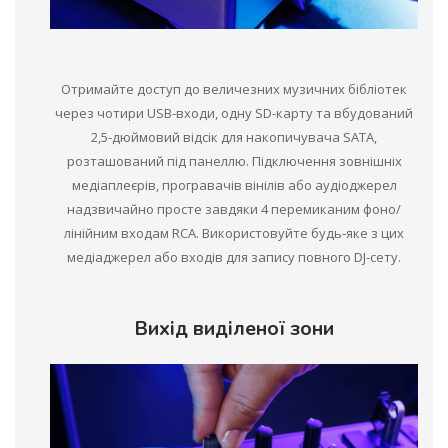
Отримайте доступ до величезних музичних бібліотек
через чотири USB-входи, одну SD-карту та вбудований
2,5-дюймовий відсік для накопичувача SATA,
розташований під панеллю. Підключення зовнішніх
медіаплеєрів, програвачів вінілів або аудіоджерел
надзвичайно просте завдяки 4 перемиканим фоно/
лінійним входам RCA. Використовуйте будь-яке з цих
медіаджерел або входів для запису повного DJ-сету.
Вихід виділеної зони