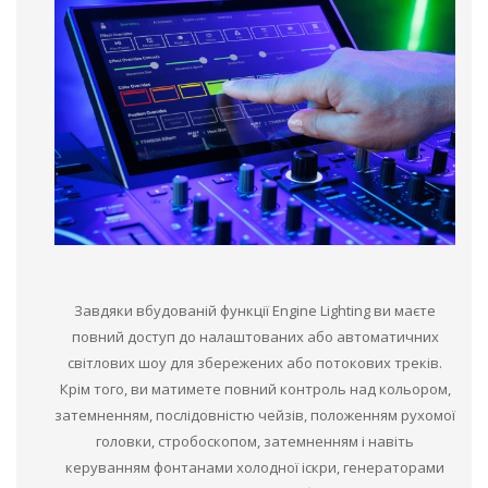
Завдяки вбудованій функції Engine Lighting ви маєте
повний доступ до налаштованих або автоматичних
світлових шоу для збережених або потокових треків.
Крім того, ви матимете повний контроль над кольором,
затемненням, послідовністю чейзів, положенням рухомої
головки, стробоскопом, затемненням і навіть
керуванням фонтанами холодної іскри, генераторами