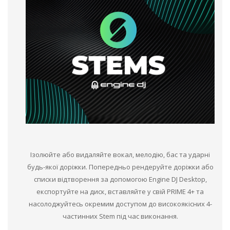
Ізолюйте або видаляйте вокал, мелодію, бас та ударні
будь-якої доріжки. Попередньо рендеруйте доріжки або
списки відтворення за допомогою Engine DJ Desktop,
експортуйте на диск, вставляйте у свій PRIME 4+ та
насолоджуйтесь окремим доступом до високоякісних 4-
частинних Stem під час виконання.