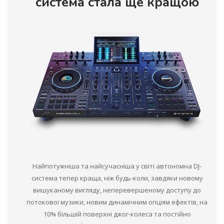
система стала ще кращою
Найпотужніша та найсучасніша у світі автономна DJ-
система тепер краща, ніж будь-коли, завдяки новому
вишуканому вигляду, неперевершеному доступу до
потокової музики, новим динамічним опціям ефектів, на
10% більшій поверхні джог-колеса та постійно