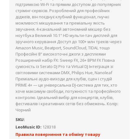
підтримкою Wi-Fi та прямим доступом до популярних
стрімінг-сервісів. Розроблений для професійних
діджеїв, він поєднує клубний функціонал, гнучкі
можливості мікшування та преміальну якість
звучання. 4-канальний автономний мікшер без
ноутбука Великий 10.1" HD мульти-тач дисплей для
зручного керування Доступ до 100+ млн треків через
Amazon Music, Beatport, SoundCloud, TIDAL тощо
Професійні 8" високоточні джоги з дисплеями
Розширений набір FX: Sweep FX, 26+ BPM FX Повна
сумісність із Serato DJ Pro та Virtual DJ Інтеграція зі
світловими системами DMX, Philips Hue, Nanoleaf
Преміальні аудіо-виходи для клубів, сцен і студій
PRIME 4+ — це універсальна DJ-система для тих, хто
хоче максимум свободи, потужності та професійного
контролю. Ідеальний вибір для концертів, клубів,
фестивалів і креативних сетів без обмежень. Колір:
Чорний
SKU:
LeoMusic ID:
128318
Правила повернення та обміну товару