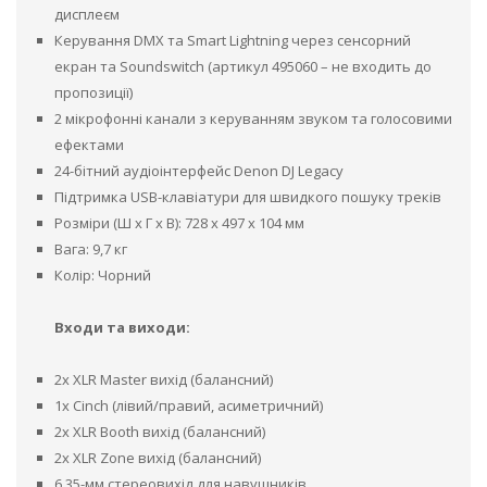
дисплеєм
Керування DMX та Smart Lightning через сенсорний
екран та Soundswitch (артикул 495060 – не входить до
пропозиції)
2 мікрофонні канали з керуванням звуком та голосовими
ефектами
24-бітний аудіоінтерфейс Denon DJ Legacy
Підтримка USB-клавіатури для швидкого пошуку треків
Розміри (Ш x Г x В): 728 x 497 x 104 мм
Вага: 9,7 кг
Колір: Чорний
Входи та виходи:
2x XLR Master вихід (балансний)
1x Cinch (лівий/правий, асиметричний)
2x XLR Booth вихід (балансний)
2x XLR Zone вихід (балансний)
6,35-мм стереовихід для навушників