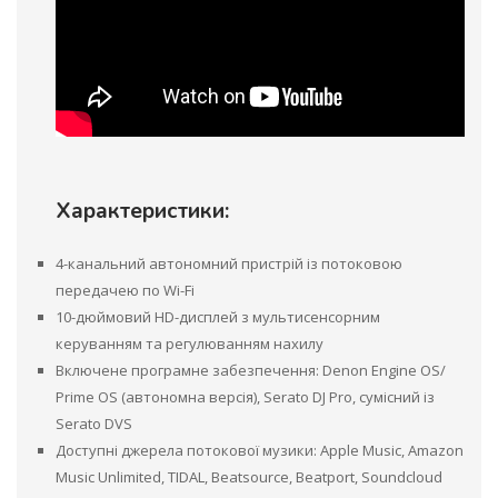
Характеристики:
4-канальний автономний пристрій із потоковою
передачею по Wi-Fi
10-дюймовий HD-дисплей з мультисенсорним
керуванням та регулюванням нахилу
Включене програмне забезпечення: Denon Engine OS/
Prime OS (автономна версія), Serato DJ Pro, сумісний із
Serato DVS
Доступні джерела потокової музики: Apple Music, Amazon
Music Unlimited, TIDAL, Beatsource, Beatport, Soundcloud