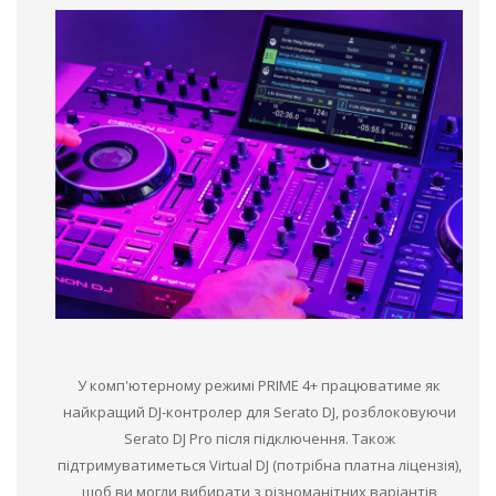
У комп'ютерному режимі PRIME 4+ працюватиме як
найкращий DJ-контролер для Serato DJ, розблоковуючи
Serato DJ Pro після підключення. Також
підтримуватиметься Virtual DJ (потрібна платна ліцензія),
щоб ви могли вибирати з різноманітних варіантів