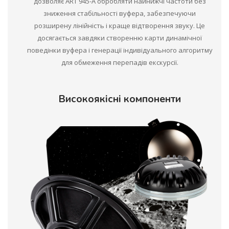
дозволяє ART 945-A обробляти найнижчі частоти без
зниження стабільності вуфера, забезпечуючи
розширену лінійність і краще відтворення звуку. Це
досягається завдяки створенню карти динамічної
поведінки вуфера і генерації індивідуального алгоритму
для обмеження перепадів екскурсії.
Високоякісні компоненти