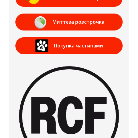
Банк
Миттєва розстрочка
Приват Банк
Покупка частинами
МОНОБАНК