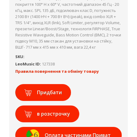
покриття 100° H x 60° V, частотний діапазон 45 Гц - 20
кГц, макс. SPL 135 дБ, підсилювач клас D, потужність
2100 Вт (1400 НЧ + 700 Вт ВЧ) (peak), вхід combo XLR +
TRS 1/4", вихід XLR (link), Soft Limiter, регулятор Volume,
презети Linear/Boost/Stage, технологія FiRPHASE, True
Resistive Waveguide, Bass Motion Control (BMC), 2 точки
підвісу М10, 35 мм стакан для установки на стійку,
ВШГ- 717 мм x 415 мм x 410 мм, вага 22,4 кг
SKU:
LeoMusic ID:
127338
Правила повернення та обміну товару
Придбати
в розстрочку
Оплата частинами Приват