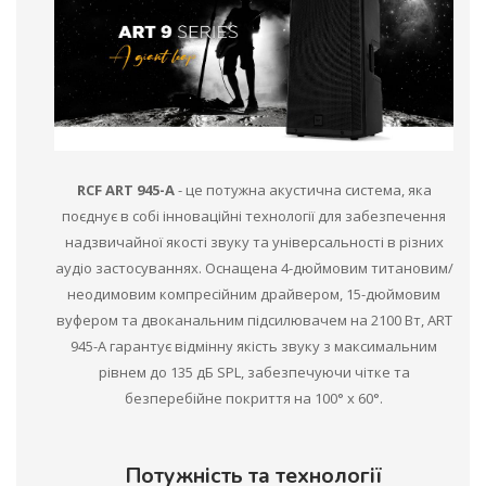
RCF ART 945-A
- це потужна акустична система, яка
поєднує в собі інноваційні технології для забезпечення
надзвичайної якості звуку та універсальності в різних
аудіо застосуваннях. Оснащена 4-дюймовим титановим/
неодимовим компресійним драйвером, 15-дюймовим
вуфером та двоканальним підсилювачем на 2100 Вт, ART
945-A гарантує відмінну якість звуку з максимальним
рівнем до 135 дБ SPL, забезпечуючи чітке та
безперебійне покриття на 100° x 60°.
Потужність та технології