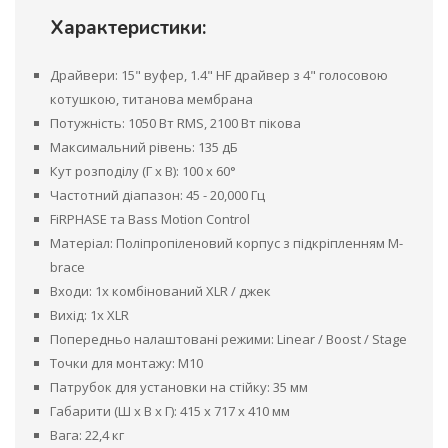
Характеристики:
Драйвери: 15" вуфер, 1.4" HF драйвер з 4" голосовою
котушкою, титанова мембрана
Потужність: 1050 Вт RMS, 2100 Вт пікова
Максимальний рівень: 135 дБ
Кут розподілу (Г x В): 100 x 60°
Частотний діапазон: 45 - 20,000 Гц
FiRPHASE та Bass Motion Control
Матеріал: Поліпропіленовий корпус з підкріпленням M-
brace
Входи: 1x комбінований XLR / джек
Вихід: 1x XLR
Попередньо налаштовані режими: Linear / Boost / Stage
Точки для монтажу: M10
Патрубок для установки на стійку: 35 мм
Габарити (Ш x В x Г): 415 x 717 x 410 мм
Вага: 22,4 кг