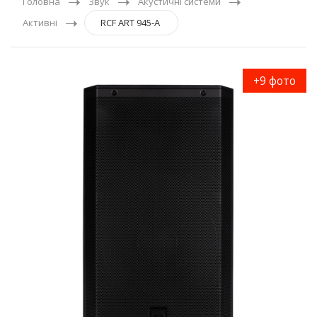
Головна
Звук
Акустичні системи
Активні
RCF ART 945-A
+9 фото