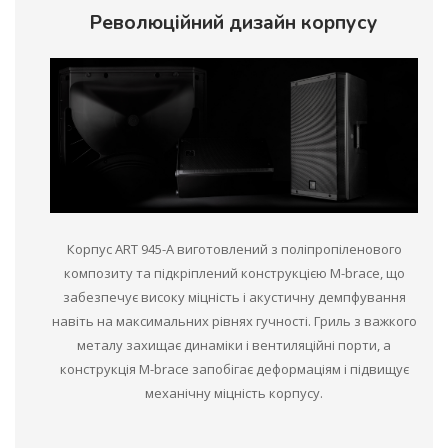
Революційний дизайн корпусу
Корпус ART 945-A виготовлений з поліпропіленового
композиту та підкріплений конструкцією M-brace, що
забезпечує високу міцність і акустичну демпфування
навіть на максимальних рівнях гучності. Гриль з важкого
металу захищає динаміки і вентиляційні порти, а
конструкція M-brace запобігає деформаціям і підвищує
механічну міцність корпусу.