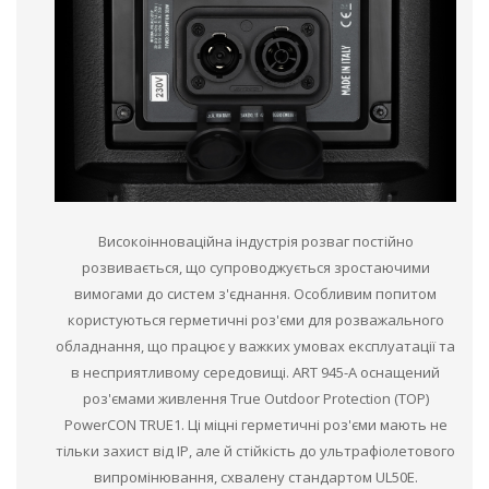
Високоінноваційна індустрія розваг постійно
розвивається, що супроводжується зростаючими
вимогами до систем з'єднання. Особливим попитом
користуються герметичні роз'єми для розважального
обладнання, що працює у важких умовах експлуатації та
в несприятливому середовищі. ART 945-A оснащений
роз'ємами живлення True Outdoor Protection (TOP)
PowerCON TRUE1. Ці міцні герметичні роз'єми мають не
тільки захист від IP, але й стійкість до ультрафіолетового
випромінювання, схвалену стандартом UL50E.