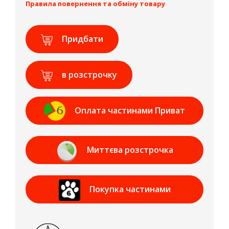
Правила повернення та обміну товару
Придбати
в розстрочку
Оплата частинами Приват
Банк
Миттєва розстрочка
Приват Банк
Покупка частинами
МОНОБАНК